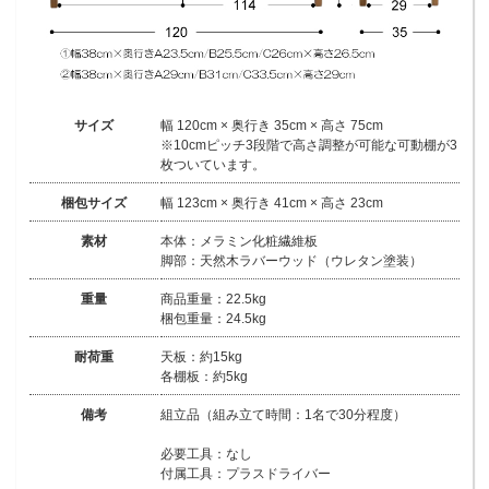
サイズ
幅 120cm × 奥行き 35cm × 高さ 75cm
※10cmピッチ3段階で高さ調整が可能な可動棚が3
枚ついています。
梱包サイズ
幅 123cm × 奥行き 41cm × 高さ 23cm
素材
本体：メラミン化粧繊維板
脚部：天然木ラバーウッド（ウレタン塗装）
重量
商品重量：22.5kg
梱包重量：24.5kg
耐荷重
天板：約15kg
各棚板：約5kg
備考
組立品（組み立て時間：1名で30分程度）
必要工具：なし
付属工具：プラスドライバー