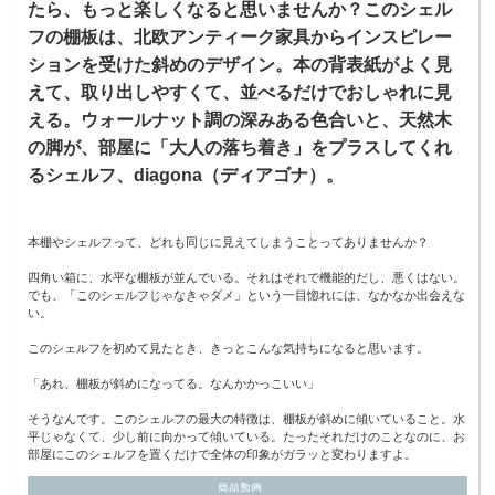
たら、もっと楽しくなると思いませんか？このシェル
フの棚板は、北欧アンティーク家具からインスピレー
ションを受けた斜めのデザイン。本の背表紙がよく見
えて、取り出しやすくて、並べるだけでおしゃれに見
える。ウォールナット調の深みある色合いと、天然木
の脚が、部屋に「大人の落ち着き」をプラスしてくれ
るシェルフ、diagona（ディアゴナ）。
本棚やシェルフって、どれも同じに見えてしまうことってありませんか？
四角い箱に、水平な棚板が並んでいる。それはそれで機能的だし、悪くはない。
でも、「このシェルフじゃなきゃダメ」という一目惚れには、なかなか出会えな
い。
このシェルフを初めて見たとき、きっとこんな気持ちになると思います。
「あれ、棚板が斜めになってる。なんかかっこいい」
そうなんです。このシェルフの最大の特徴は、棚板が斜めに傾いていること。水
平じゃなくて、少し前に向かって傾いている。たったそれだけのことなのに、お
部屋にこのシェルフを置くだけで全体の印象がガラッと変わりますよ。