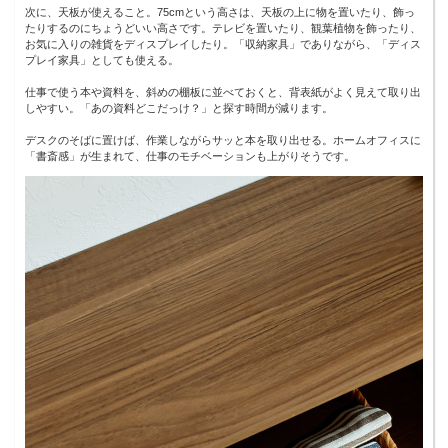
次に、天板が使えること。75cmという高さは、天板の上に物を置いたり、飾っ
たりするのにちょうどいい高さです。テレビを置いたり、観葉植物を飾ったり、
お気に入りの雑貨をディスプレイしたり。「収納家具」でありながら、「ディス
プレイ家具」としても使える。
仕事で使う本や資料を、斜めの棚板に並べておくと、背表紙がよく見えて取り出
しやすい。「あの資料どこだっけ？」と探す時間が減ります。
デスクのそばに置けば、作業しながらサッと本を取り出せる。ホームオフィスに
「書斎感」が生まれて、仕事のモチベーションも上がりそうです。