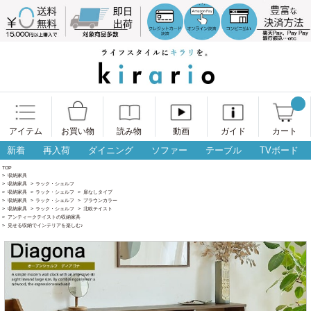
アイテム
お買い物
読み物
動画
ガイド
カート
新着
再入荷
ダイニング
ソファー
テーブル
TVボード
TOP
>
収納家具
>
収納家具
>
ラック・シェルフ
>
収納家具
>
ラック・シェルフ
>
扉なしタイプ
>
収納家具
>
ラック・シェルフ
>
ブラウンカラー
>
収納家具
>
ラック・シェルフ
>
北欧テイスト
>
アンティークテイストの収納家具
>
見せる収納でインテリアを楽しむ♪