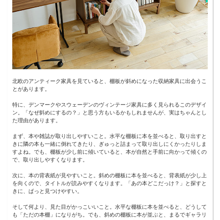
北欧のアンティーク家具を見ていると、棚板が斜めになった収納家具に出会うこ
とがあります。
特に、デンマークやスウェーデンのヴィンテージ家具に多く見られるこのデザイ
ン。「なぜ斜めにするの？」と思う方もいるかもしれませんが、実はちゃんとし
た理由があります。
まず、本や雑誌が取り出しやすいこと。水平な棚板に本を並べると、取り出すと
きに隣の本も一緒に倒れてきたり、ぎゅっと詰まって取り出しにくかったりしま
すよね。でも、棚板が少し前に傾いていると、本が自然と手前に向かって傾くの
で、取り出しやすくなります。
次に、本の背表紙が見やすいこと。斜めの棚板に本を並べると、背表紙が少し上
を向くので、タイトルが読みやすくなります。「あの本どこだっけ？」と探すと
きに、ぱっと見つけやすい。
そして何より、見た目がかっこいいこと。水平な棚板に本を並べると、どうして
も「ただの本棚」になりがち。でも、斜めの棚板に本が並ぶと、まるでギャラリ