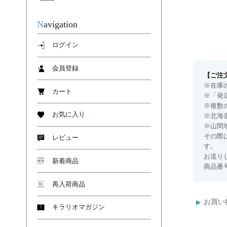
Navigation
ログイン
会員登録
【ご注
※在庫
カート
※「発
※複数
お気に入り
※北海
※山間
その際
レビュー
す。
お送り
新着商品
商品番号
再入荷商品
お買い
キラリオマガジン