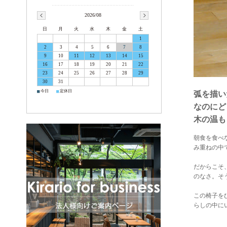
2026/08
日
月
火
水
木
金
土
1
2
3
4
5
6
7
8
9
10
11
12
13
14
15
16
17
18
19
20
21
22
23
24
25
26
27
28
29
30
31
■
■
今日
定休日
弧を描い
なのにど
木の温も
朝食を食べ
み重ねの中
だからこそ
のなさ。そ
この椅子を
らしの中に