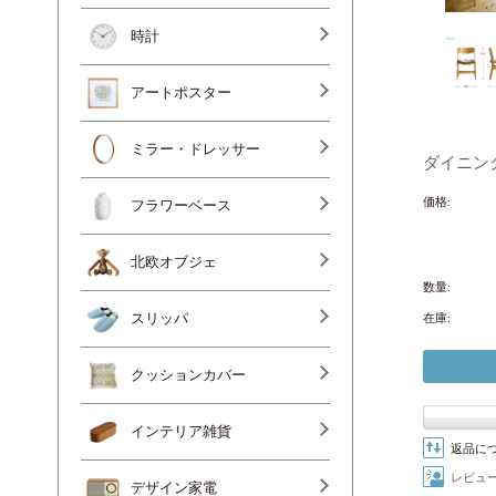
時計
アートポスター
ミラー・ドレッサー
ダイニング
価格:
フラワーベース
北欧オブジェ
数量:
在庫:
スリッパ
クッションカバー
インテリア雑貨
返品に
レビュ
デザイン家電