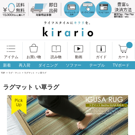
アイテム
お買い物
読み物
動画
ガイド
カート
新着
再入荷
ダイニング
ソファー
テーブル
TVボード
TOP
>
ラグ・マット
>
ラグマット
>
い草ラグ
ラグマット い草ラグ