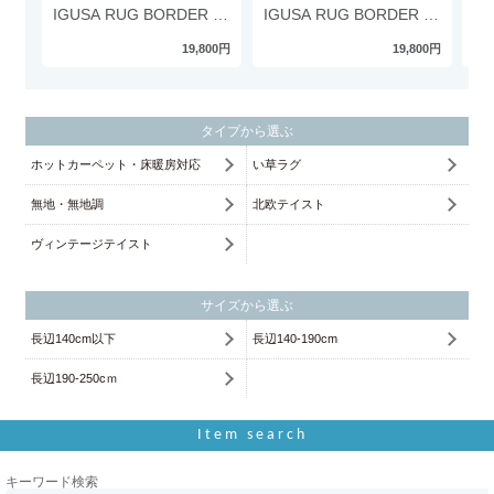
IGUSA RUG BORDER B
IGUSA RUG BORDER A
IG
タイプ
タイプ
タ
19,800円
19,800円
タイプから選ぶ
ホットカーペット・床暖房対応
い草ラグ
無地・無地調
北欧テイスト
ヴィンテージテイスト
サイズから選ぶ
長辺140cm以下
長辺140-190cm
長辺190-250cｍ
Item search
キーワード検索