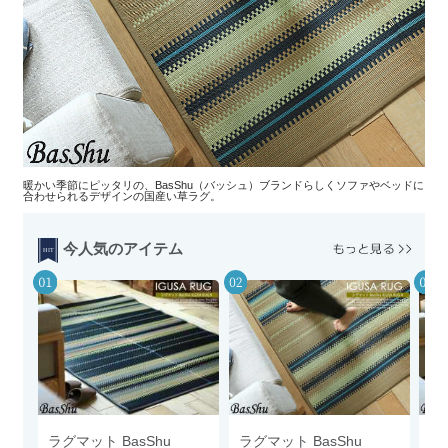
暖かい季節にピッタリの、BasShu（バッシュ）ブランドらしくソファやベッドに
合わせられるデザインの国産い草ラグ。
今人気のアイテム
ラグマット BasShu
ラグマット BasShu
ラ