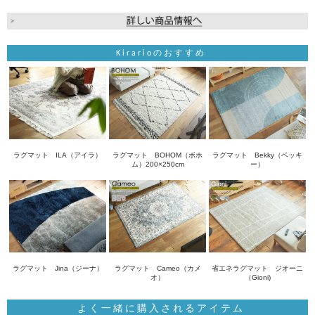
Kirarioのおすすめ
ラグマット ILA（アイラ）
ラグマット BOHOM（ボホ
ラグマット Bekky（ベッキ
ム）200×250cm
ー）
ラグマット Jina（ジーナ）
ラグマット Cameo（カメ
省エネラグマット ジオーニ
オ）
（Gioni)
よく一緒に購入されるアイテム