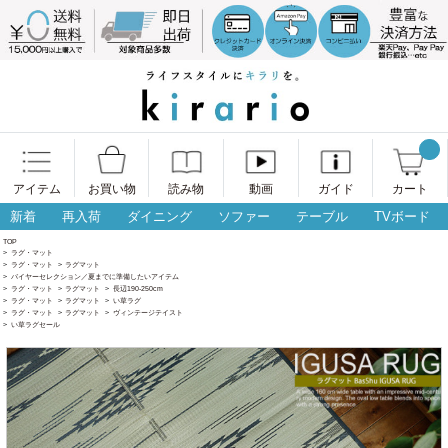
アイテム
お買い物
読み物
動画
ガイド
カート
新着
再入荷
ダイニング
ソファー
テーブル
TVボード
TOP
>
ラグ・マット
>
ラグ・マット
>
ラグマット
>
バイヤーセレクション／夏までに準備したいアイテム
>
ラグ・マット
>
ラグマット
>
長辺190-250cm
>
ラグ・マット
>
ラグマット
>
い草ラグ
>
ラグ・マット
>
ラグマット
>
ヴィンテージテイスト
>
い草ラグセール