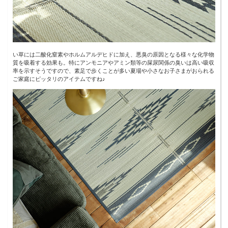
い草には二酸化窒素やホルムアルデヒドに加え、悪臭の原因となる様々な化学物
質を吸着する効果も。特にアンモニアやアミン類等の屎尿関係の臭いは高い吸収
率を示すそうですので、素足で歩くことが多い夏場や小さなお子さまがおられる
ご家庭にピッタリのアイテムですね♪