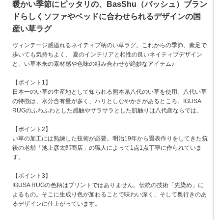
暖かい季節にピッタリの、BasShu（バッシュ）ブラン
ドらしくソファやベッドに合わせられるデザインの国
産い草ラグ
ヴィンテージ感溢れるネイティブ柄のい草ラグ。これからの季節、素足で
歩いても気持ちよく、 夏のインテリアと相性の良いネイティブデザイン
と、い草本来の素材感や色味の組み合わせが絶妙なアイテム♪
【ポイント1】
日本一のい草の生産地として知られる熊本県八代のい草を使用。八代い草
の特徴は、水分含有量が多く、ハリとしなやかさがあるところ。IGUSA
RUGのふわふわとした感触やサラサラとした肌触りは八代産ならでは。
【ポイント2】
い草の加工には熟練した技術が必要。明治19年から畳表作りをしてきた筑
後の老舗「池上彦太郎商店」の職人によって1点1点丁寧に作られていま
す。
【ポイント3】
IGUSA RUGの色柄はプリントではありません。伝統の技術「先染め」に
よるもの。そこに生成り色が加わることで味わい深く、そして奥行きのあ
るデザインに仕上がっています。