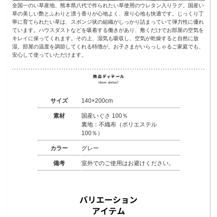
全国一のい草産地、熊本県八代で作られたい草使用のウレタン入りラグ。国産い
草の美しい艶とふわりと漂う香りが心地よく、座り心地も快適です。じっくり丁
寧に育てられたい草は、スポンジ状の組織がしっかり詰まっていて弾力性に優れ
ています。ハウスダストなどを吸着する働きがあり、敷くだけでお部屋の空気を
キレイに保ってくれます。その上、湿気も吸収し、空気が乾燥すると自然に放
湿。部屋の温度を調節してくれる特徴が。お子さまがいらっしゃるご家庭でも、
安心して使っていただけます。
サイズ
140×200cm
素材
国産いぐさ 100％
裏地：不織布（ポリエステル
100％）
カラー
グレー
備考
室外でのご使用はお避けください。