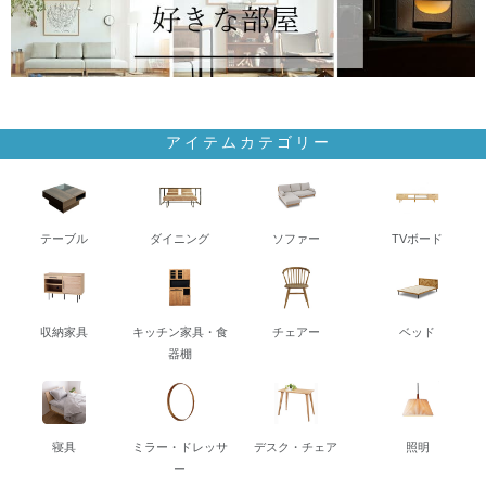
アイテムカテゴリー
テーブル
ダイニング
ソファー
TVボード
収納家具
キッチン家具・食
チェアー
ベッド
器棚
寝具
ミラー・ドレッサ
デスク・チェア
照明
ー