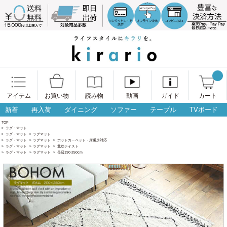
アイテム
お買い物
読み物
動画
ガイド
カート
新着
再入荷
ダイニング
ソファー
テーブル
TVボード
TOP
>
ラグ・マット
>
ラグ・マット
>
ラグマット
>
ラグ・マット
>
ラグマット
>
ホットカーペット・床暖房対応
>
ラグ・マット
>
ラグマット
>
北欧テイスト
>
ラグ・マット
>
ラグマット
>
長辺190-250cm