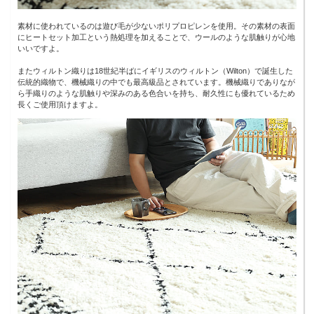
素材に使われているのは遊び毛が少ないポリプロピレンを使用。その素材の表面
にヒートセット加工という熱処理を加えることで、ウールのような肌触りが心地
いいですよ。
またウィルトン織りは18世紀半ばにイギリスのウィルトン（Wilton）で誕生した
伝統的織物で、機械織りの中でも最高級品とされています。機械織りでありなが
ら手織りのような肌触りや深みのある色合いを持ち、耐久性にも優れているため
長くご使用頂けますよ。