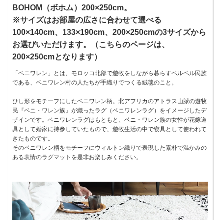
BOHOM（ボホム）200×250cm。
※サイズはお部屋の広さに合わせて選べる
100×140cm、133×190cm、200×250cmの3サイズから
お選びいただけます。（こちらのページは、
200×250cmとなります）
「ベニワレン」とは、モロッコ北部で遊牧をしながら暮らすベルベル民族
である、ベニワレン村の人たちが手織りでつくる絨毯のこと。
ひし形をモチーフにしたベニワレン柄。北アフリカのアトラス山脈の遊牧
民『ベニ・ワレン族』が織ったラグ（ベニワレンラグ）をイメージしたデ
ザインです。ベニワレンラグはもともと、ベニ・ワレン族の女性が花嫁道
具として婚家に持参していたもので、遊牧生活の中で寝具として使われて
きたものです。
そのベニワレン柄をモチーフにウィルトン織りで表現した素朴で温かみの
ある表情のラグマットを是非お楽しみください。