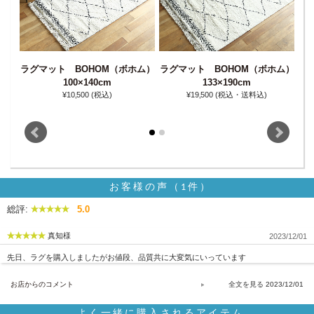
ラグマット BOHOM（ボホム）
ラグマット BOHOM（ボホム）
ラ
ム）
100×140cm
133×190cm
¥10‚500
(税込)
¥19‚500
(税込・送料込)
お客様の声（1件）
総評:
5.0
真知様
2023/12/01
先日、ラグを購入しましたがお値段、品質共に大変気にいっています
お店からのコメント
2023/12/01
よく一緒に購入されるアイテム