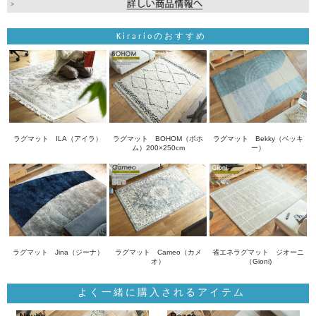
Kirarioのおすすめ
ラグマット ILA（アイラ）
ラグマット BOHOM（ボホ
ラグマット Bekky（ベッキ
ム）200×250cm
ー）
ラグマット Jina（ジーナ）
ラグマット Cameo（カメ
省エネラグマット ジオーニ
オ）
（Gioni)
よく一緒に購入されるアイテム