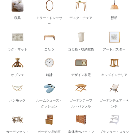
寝具
ミラー・ドレッサ
デスク・チェア
照明
ー
ラグ・マット
こたつ
ゴミ箱・収納雑貨
アートポスター
オブジェ
時計
デザイン家電
キッズインテリア
ハンモック
ルームシューズ・
ガーデンテーブ
ガーデンチェア・ベ
クッション
ル・パラソル
ンチ
ガーデンセット
ガーデン収納庫
室外機カバー・フ
プランター・スタン