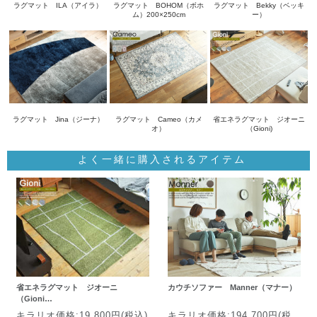
ラグマット ILA（アイラ）
ラグマット BOHOM（ボホ
ラグマット Bekky（ベッキ
ム）200×250cm
ー）
ラグマット Jina（ジーナ）
ラグマット Cameo（カメ
省エネラグマット ジオーニ
オ）
（Gioni)
よく一緒に購入されるアイテム
省エネラグマット ジオーニ
カウチソファー Manner（マナー）
（Gioni…
キラリオ価格:19,800円(税込)
キラリオ価格:194,700円(税