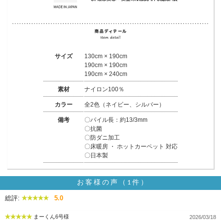
サイズ
130cm × 190cm
190cm × 190cm
190cm × 240cm
素材
ナイロン100％
カラー
全2色（ネイビー、シルバー）
備考
〇パイル長：約13/3mm
〇抗菌
〇防ダニ加工
〇床暖房 ・ ホットカーペット 対応
〇日本製
お客様の声（1件）
総評:
5.0
まーくん6号様
2026/03/18