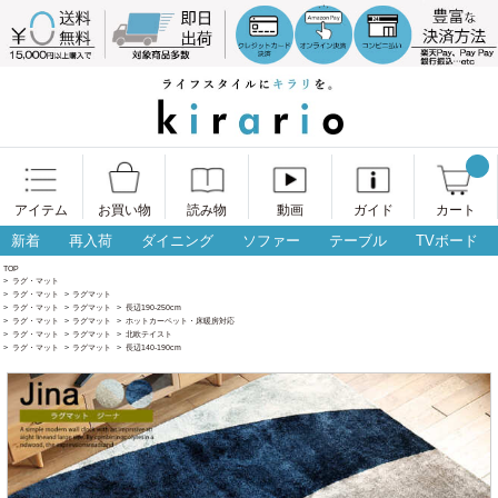
アイテム
お買い物
読み物
動画
ガイド
カート
新着
再入荷
ダイニング
ソファー
テーブル
TVボード
TOP
>
ラグ・マット
>
ラグ・マット
>
ラグマット
>
ラグ・マット
>
ラグマット
>
長辺190-250cm
>
ラグ・マット
>
ラグマット
>
ホットカーペット・床暖房対応
>
ラグ・マット
>
ラグマット
>
北欧テイスト
>
ラグ・マット
>
ラグマット
>
長辺140-190cm