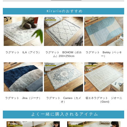
Kirarioのおすすめ
ラグマット ILA（アイラ）
ラグマット BOHOM（ボホ
ラグマット Bekky（ベッキ
ム）200×250cm
ー）
ラグマット Jina（ジーナ）
ラグマット Cameo（カメ
省エネラグマット ジオーニ
オ）
（Gioni)
よく一緒に購入されるアイテム