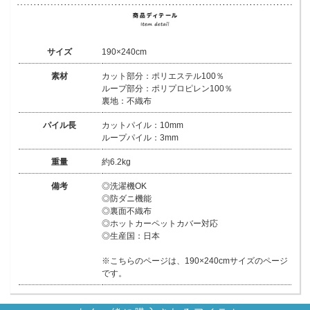
サイズ
190×240cm
素材
カット部分：ポリエステル100％
ループ部分：ポリプロピレン100％
裏地：不織布
パイル長
カットパイル：10mm
ループパイル：3mm
重量
約6.2kg
備考
◎洗濯機OK
◎防ダニ機能
◎裏面不織布
◎ホットカーペットカバー対応
◎生産国：日本
※こちらのページは、190×240cmサイズのページ
です。