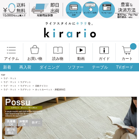
アイテム
お買い物
読み物
動画
ガイド
カート
新着
再入荷
ダイニング
ソファー
テーブル
TVボード
TOP
>
ラグ・マット
>
ラグ・マット
>
ラグマット
>
ラグ・マット
>
ラグマット
>
北欧テイスト
>
ラグ・マット
>
ラグマット
>
ホットカーペット・床暖房対応