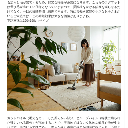
も次々と毛が出てくるため、頻繁な掃除が必要になります。こちらのラグマット
は遊び毛が出にくい仕様となっていますので、掃除機をかける頻度を減らせるだ
けでなく、一回の掃除時間も短縮できます。特に共働き家庭や小さなお子さまが
いるご家庭では、この時短効果は大きな価値がありまよね。
下記画像は190×190cmサイズ
カットパイル（毛先をカットした柔らかい部分）とループパイル（輪状に織られ
た弾力のある部分）が混在することで、平面的ではない立体的な触り心地が生ま
れます。手のひらで撫でると、柔らかさと適度な弾力が同時に感じられ、心地よ