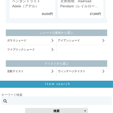
ペンダントライト
天井照明 Railroad
天
Adele（アデル）
Pendant（レイルロード
ワ
ペンダント）
10,010円
27,500円
シェードの素材から選ぶ
ガラスシェード
アイアンシェード
ファブリックシェード
テイストから選ぶ
北欧テイスト
ヴィンテージテイスト
Item search
キーワード検索