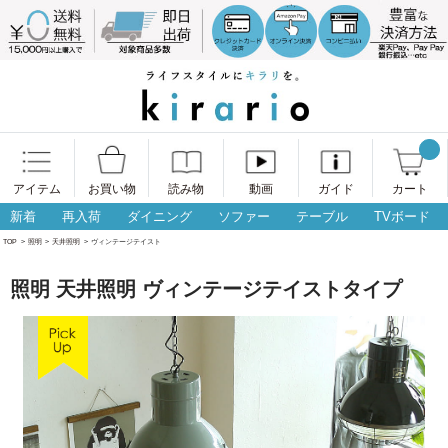
アイテム
お買い物
読み物
動画
ガイド
カート
新着
再入荷
ダイニング
ソファー
テーブル
TVボード
TOP
>
照明
>
天井照明
>
ヴィンテージテイスト
照明 天井照明 ヴィンテージテイストタイプ