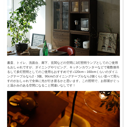
書斎、トイレ、洗面台、廊下、玄関などの空間に1灯照明ランプとしてのご使用
もおしゃれですが、ダイニングやリビング、キッチンカウンターなどで複数個吊
るして多灯照明としてのご使用もおすすめです♪120cm～160cmくらいのダイニ
ングテーブルなら2・3個。90cmのダイニングテーブルなら2個くらい並べて照ら
すのがおしゃれで全体に光が行き渡るかと思います。この照明で、お部屋がぐっ
と温かみのある空間になること間違いなしです！