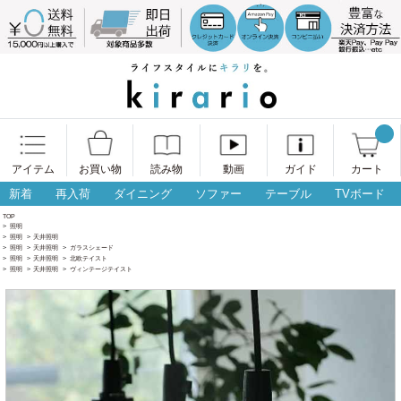
アイテム
お買い物
読み物
動画
ガイド
カート
新着
再入荷
ダイニング
ソファー
テーブル
TVボード
TOP
>
照明
>
照明
>
天井照明
>
照明
>
天井照明
>
ガラスシェード
>
照明
>
天井照明
>
北欧テイスト
>
照明
>
天井照明
>
ヴィンテージテイスト