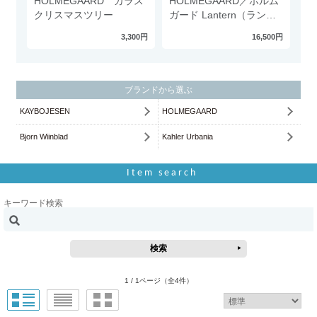
HOLMEGAARD ガラス
HOLMEGAARD／ホルム
クリスマスツリー
ガード Lantern（ランタ
ン）スモーク
3,300円
16,500円
ブランドから選ぶ
KAYBOJESEN
HOLMEGAARD
Bjorn Wiinblad
Kahler Urbania
Item search
キーワード検索
1 / 1ページ
（全4件）