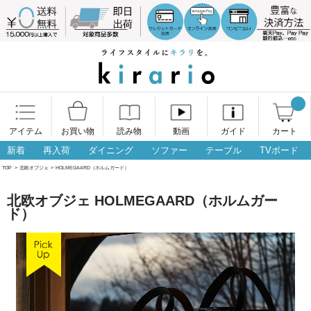
アイテム
お買い物
読み物
動画
ガイド
カート
新着
再入荷
ダイニング
ソファー
テーブル
TVボード
TOP
>
北欧オブジェ
>
HOLMEGAARD（ホルムガード）
北欧オブジェ HOLMEGAARD（ホルムガー
ド）