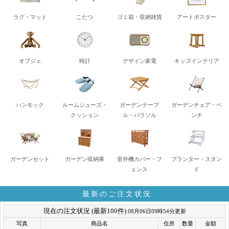
ラグ・マット
こたつ
ゴミ箱・収納雑貨
アートポスター
オブジェ
時計
デザイン家電
キッズインテリア
ハンモック
ルームシューズ・
ガーデンテーブ
ガーデンチェア・ベ
クッション
ル・パラソル
ンチ
ガーデンセット
ガーデン収納庫
室外機カバー・フ
プランター・スタン
ェンス
ド
最新のご注文状況