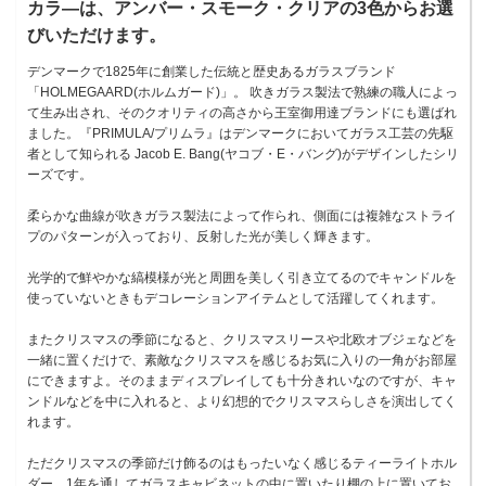
カラ―は、アンバー・スモーク・クリアの3色からお選
びいただけます。
デンマークで1825年に創業した伝統と歴史あるガラスブランド
「HOLMEGAARD(ホルムガード)」。 吹きガラス製法で熟練の職人によっ
て生み出され、そのクオリティの高さから王室御用達ブランドにも選ばれ
ました。『PRIMULA/プリムラ』はデンマークにおいてガラス工芸の先駆
者として知られる Jacob E. Bang(ヤコブ・E・バング)がデザインしたシリ
ーズです。
柔らかな曲線が吹きガラス製法によって作られ、側面には複雑なストライ
プのパターンが入っており、反射した光が美しく輝きます。
光学的で鮮やかな縞模様が光と周囲を美しく引き立てるのでキャンドルを
使っていないときもデコレーションアイテムとして活躍してくれます。
またクリスマスの季節になると、クリスマスリースや北欧オブジェなどを
一緒に置くだけで、素敵なクリスマスを感じるお気に入りの一角がお部屋
にできますよ。そのままディスプレイしても十分きれいなのですが、キャ
ンドルなどを中に入れると、より幻想的でクリスマスらしさを演出してく
れます。
ただクリスマスの季節だけ飾るのはもったいなく感じるティーライトホル
ダー。1年を通してガラスキャビネットの中に置いたり棚の上に置いてお