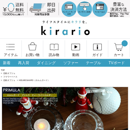
アイテム
お買い物
読み物
動画
ガイド
カート
新着
再入荷
ダイニング
ソファー
テーブル
TVボード
TOP
>
北欧オブジェ
>
フラワーベース
>
北欧オブジェ
>
HOLMEGAARD（ホルムガード）