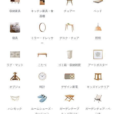
収納家具
キッチン家具・食
チェアー
ベッド
器棚
寝具
ミラー・ドレッサ
デスク・チェア
照明
ー
ラグ・マット
こたつ
ゴミ箱・収納雑貨
アートポスター
オブジェ
時計
デザイン家電
キッズインテリア
ハンモック
ルームシューズ・
ガーデンテーブ
ガーデンチェア・ベ
クッション
ル・パラソル
ンチ