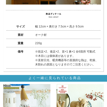
サイズ
幅 12cm × 奥行き 7.5cm × 高さ 9.5cm
素材
オーク材
重量
220g
備考
※前足×2、後足×2、首×1 鼻×1 全6箇所 可動式
※木目には個体差があります。
※直射日光、暖房機器等の直接的な熱は、乾燥、
木割れの原因となりますのでご注意ください。
よく一緒に見られている商品