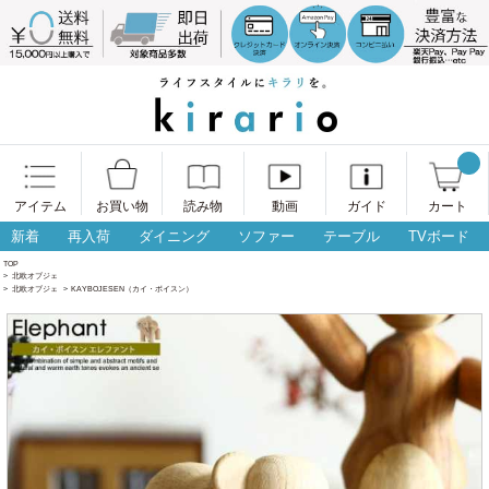
アイテム
お買い物
読み物
動画
ガイド
カート
新着
再入荷
ダイニング
ソファー
テーブル
TVボード
TOP
>
北欧オブジェ
>
北欧オブジェ
>
KAYBOJESEN（カイ・ボイスン）