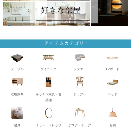
アイテムカテゴリー
テーブル
ダイニング
ソファー
TVボード
収納家具
キッチン家具・食
チェアー
ベッド
器棚
寝具
ミラー・ドレッサ
デスク・チェア
照明