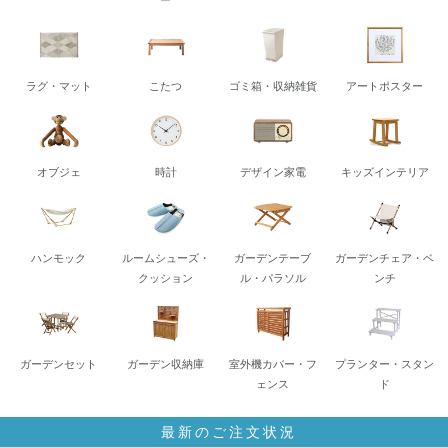
ー
ラグ・マット
こたつ
ゴミ箱・収納雑貨
アートポスター
オブジェ
時計
デザイン家電
キッズインテリア
ハンモック
ルームシューズ・
ガーデンテーブ
ガーデンチェア・ベ
クッション
ル・パラソル
ンチ
ガーデンセット
ガーデン収納庫
室外機カバー・フ
プランター・スタン
ェンス
ド
最新のご注文状況