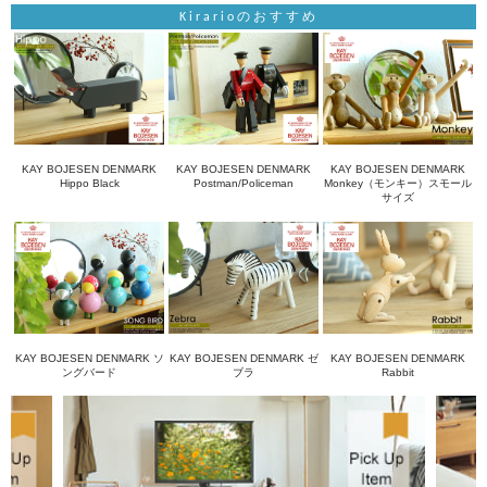
Kirarioのおすすめ
KAY BOJESEN DENMARK
KAY BOJESEN DENMARK
KAY BOJESEN DENMARK
Hippo Black
Postman/Policeman
Monkey（モンキー）スモール
サイズ
KAY BOJESEN DENMARK ソ
KAY BOJESEN DENMARK ゼ
KAY BOJESEN DENMARK
ングバード
ブラ
Rabbit