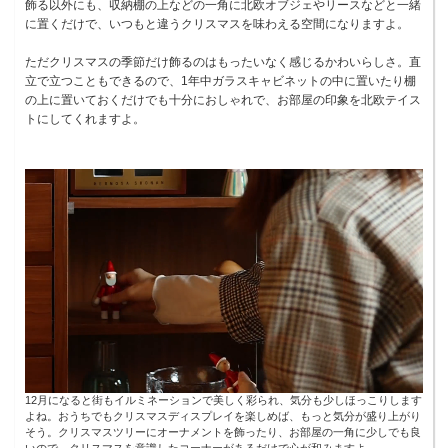
飾る以外にも、収納棚の上などの一角に北欧オブジェやリースなどと一緒
に置くだけで、いつもと違うクリスマスを味わえる空間になりますよ。
ただクリスマスの季節だけ飾るのはもったいなく感じるかわいらしさ。直
立で立つこともできるので、1年中ガラスキャビネットの中に置いたり棚
の上に置いておくだけでも十分におしゃれで、お部屋の印象を北欧テイス
トにしてくれますよ。
12月になると街もイルミネーションで美しく彩られ、気分も少しほっこりします
よね。おうちでもクリスマスディスプレイを楽しめば、もっと気分が盛り上がり
そう。クリスマスツリーにオーナメントを飾ったり、お部屋の一角に少しでも良