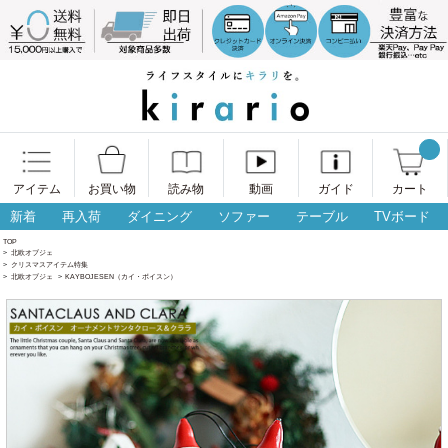
アイテム
お買い物
読み物
動画
ガイド
カート
新着
再入荷
ダイニング
ソファー
テーブル
TVボード
TOP
>
北欧オブジェ
>
クリスマスアイテム特集
>
北欧オブジェ
>
KAYBOJESEN（カイ・ボイスン）