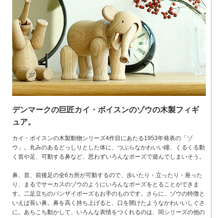
デンマークの巨匠カイ・ボイスンのゾウの木製フィギ
ュア。
カイ・ボイスンの木製動物シリーズ4作目にあたる1953年発表の「ゾ
ウ」。丸みのあるどっしりとした体に、つぶらなかわいい瞳、くるくる動
く首や足、可動する鼻など、思わずいろんなポーズで遊んでしまいそう。
鼻、首、前後足の全6カ所が可動するので、歩いたり・立ったり・座った
り、まるでサーカスのゾウのようにいろんなポーズをとることができま
す。二足立ちのバンザイポーズもお手のものです。さらに、ゾウの特徴と
いえば長い鼻。鼻を高く持ち上げると、口を開けたようなかわいいしぐさ
に。あちこち動かして、いろんな表情をつくれるのは、同シリーズの他の