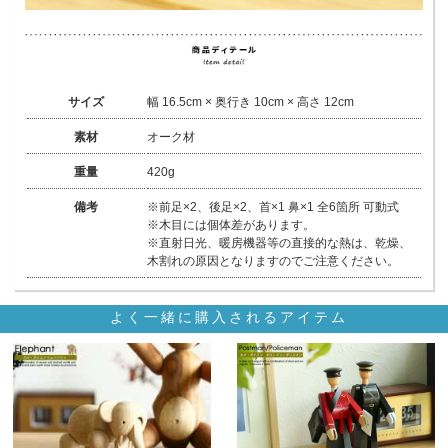
サイズ
幅 16.5cm × 奥行き 10cm × 高さ 12cm
素材
オーク材
重量
420g
備考
※前足×2、後足×2、首×1 鼻×1 全6箇所 可動式
※木目には個体差があります。
※直射日光、暖房機器等の直接的な熱は、乾燥、
木割れの原因となりますのでご注意ください。
よく一緒に購入されるアイテム