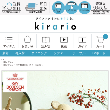
アイテム
お買い物
読み物
動画
ガイド
カート
新着
再入荷
ダイニング
ソファー
テーブル
TVボード
TOP
>
北欧オブジェ
>
北欧オブジェ
>
KAYBOJESEN（カイ・ボイスン）