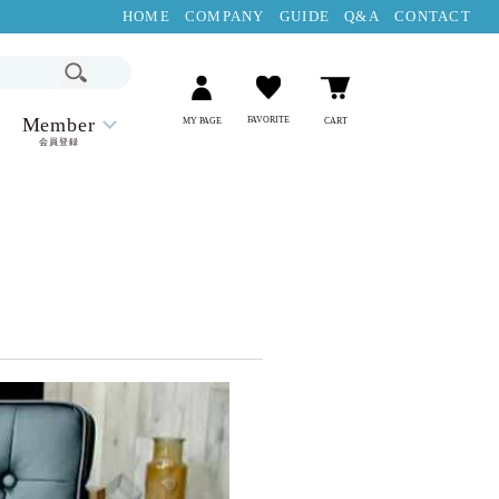
HOME
COMPANY
GUIDE
Q&A
CONTACT
Member
FAVORITE
MY PAGE
CART
会員登録