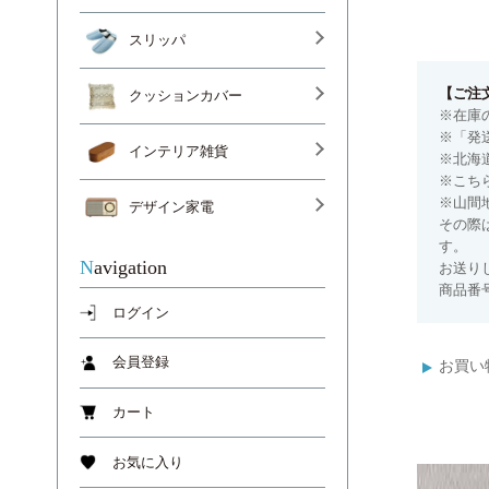
スリッパ
【ご注
クッションカバー
※在庫
※「発
インテリア雑貨
※北海
※こち
※山間
デザイン家電
その際
す。
Navigation
お送り
商品番号
ログイン
会員登録
お買い
カート
お気に入り