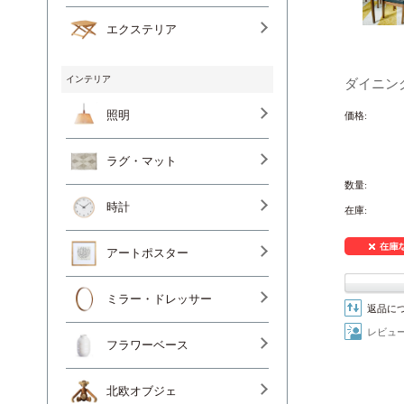
エクステリア
インテリア
ダイニン
照明
価格:
ラグ・マット
数量:
時計
在庫:
アートポスター
ミラー・ドレッサー
返品に
レビュ
フラワーベース
北欧オブジェ