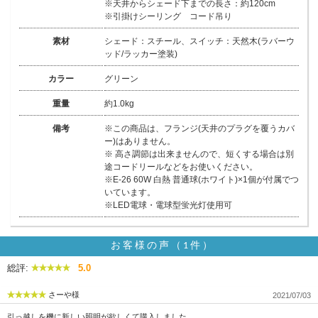
※天井からシェード下までの長さ：約120cm
※引掛けシーリング コード吊り
素材
シェード：スチール、スイッチ：天然木(ラバーウ
ッド/ラッカー塗装)
カラー
グリーン
重量
約1.0kg
備考
※この商品は、フランジ(天井のプラグを覆うカバ
ー)はありません。
※ 高さ調節は出来ませんので、短くする場合は別
途コードリールなどをお使いください。
※E-26 60W 白熱 普通球(ホワイト)×1個が付属でつ
いています。
※LED電球・電球型蛍光灯使用可
お客様の声（1件）
総評:
5.0
さーや様
2021/07/03
引っ越しを機に新しい照明が欲しくて購入しました。