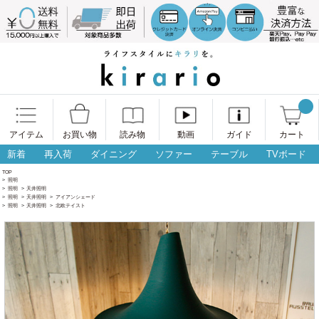
アイテム
お買い物
読み物
動画
ガイド
カート
新着
再入荷
ダイニング
ソファー
テーブル
TVボード
TOP
>
照明
>
照明
>
天井照明
>
照明
>
天井照明
>
アイアンシェード
>
照明
>
天井照明
>
北欧テイスト