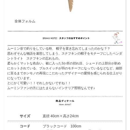
全体フォルム
ムーミン谷で釣りをしている時、 帽子を置き忘れてしまったのかな？？
思わずそんな物語を連想してしまう、スナフキンの帽子をモチーフにしたペンダ
ントライト スナフキンの忘れもの。
柔らかくマットな色合い、裾に入った3か所の切れ目、シェードの上部分が斜め
にカットされている、プルスイッチが羽のモチーフになっているなどなど、細部
に至るまでホンモノの再現にこだわったデザイナーの愛情を感じられる仕上がり
になっています。
とにかく可愛い！！それしかないですね！！
ムーミンファンの方にはたまらないインテリア照明なんです♪
サイズ
直径 40cm × 高さ24cm
コード
ブラックコード 100cm