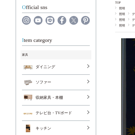
TOP
Official sns
照明
照明
デ
照明
デ
照明
デ
Item category
家具
ダイニング
ソファー
収納家具・本棚
テレビ台・TVボード
キッチン