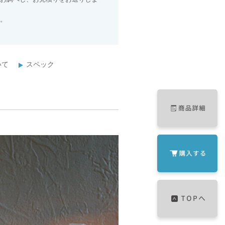
。
いて
スペック