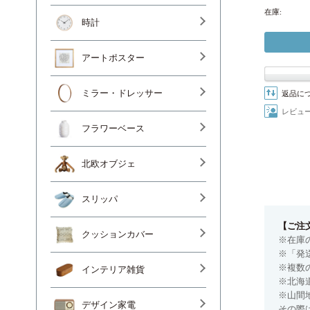
在庫:
時計
アートポスター
ミラー・ドレッサー
返品に
レビュ
フラワーベース
北欧オブジェ
スリッパ
【ご注
クッションカバー
※在庫
※「発
※複数
インテリア雑貨
※北海
※山間
デザイン家電
その際