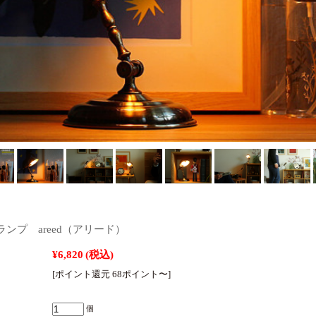
ンプ areed（アリード）
¥6,820
(税込)
[ポイント還元 68ポイント〜]
個