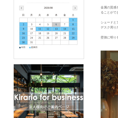
金属の質感
2026/08
ることがで
日
月
火
水
木
金
土
1
シェードと
2
3
4
5
6
7
8
デスク周り
9
10
11
12
13
14
15
16
17
18
19
20
21
22
壁側に明り
23
24
25
26
27
28
29
30
31
■
■
今日
定休日