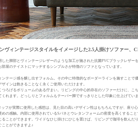
ンヴィンテージスタイルをイメージした2.5人掛けソファー、C
用した脚部とヴィンテージレザーのような加工が施された抗菌PVCブラックレザー
お部屋のテイストにマッチするシンプルさが特徴のソファとなっています。
ィンテージ感を醸し出すフォルム。その中に特徴的なボーダーラインを施すことで
デザインは飽きることなく永くご使用いただけます。
くつろげるボリュームのある佇まい。リビングの中心的存在のソファーだけに、こ
てくれます。どっしりとフォルムもテーパー脚ですっきりとした印象に仕上げてい
ioのスタッフが実際に使用した感想は、見た目の高いデザイン性はもちろんですが、座
硬めの感触。内部に使用されているSバネとウレタンフォームの密度を高くすること
じることができます。ワイドなひじ掛けにひじを置けば、リビングで珈琲を飲んだ
ぐことができますよ♪