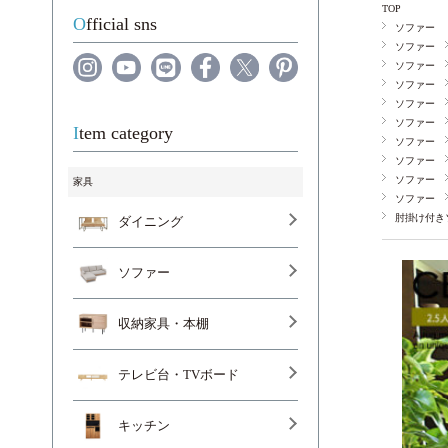
TOP
Official sns
ソファー
ソファー
ソファー
ソファー
ソファー
ソファー
Item category
ソファー
ソファー
ソファー
家具
ソファー
肘掛け付き
ダイニング
ソファー
収納家具・本棚
テレビ台・TVボード
キッチン