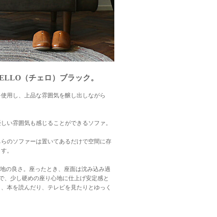
ELLO（チェロ）ブラック。
を使用し、上品な雰囲気を醸し出しながら
優しい雰囲気も感じることができるソファ。
ちらのソファーは置いてあるだけで空間に存
ます。
り心地の良さ。座ったとき、座面は沈み込み過
で、少し硬めの座り心地に仕上げ安定感と
り、本を読んだり、テレビを見たりとゆっく