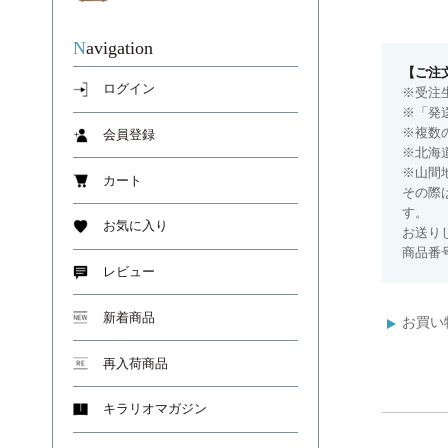
Navigation
【ご注
ログイン
※受注
※「発
※複数
会員登録
※北海
※山間
カート
その際
す。
お気に入り
お送り
商品番号
レビュー
新着商品
お買い
再入荷商品
キラリオマガジン