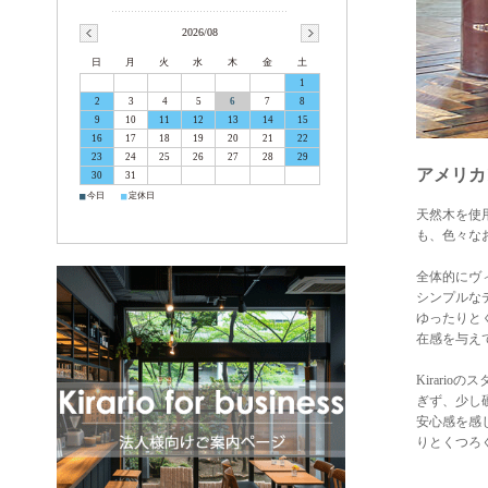
2026/08
日
月
火
水
木
金
土
1
2
3
4
5
6
7
8
9
10
11
12
13
14
15
16
17
18
19
20
21
22
23
24
25
26
27
28
29
アメリカ
30
31
■
■
今日
定休日
天然木を使
も、色々な
全体的にヴ
シンプルな
ゆったりと
在感を与え
Kirar
ぎず、少し
安心感を感
りとくつろ