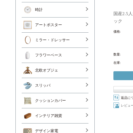
時計
国産2.5
ック
アートポスター
価格:
ミラー・ドレッサー
数量:
フラワーベース
在庫:
北欧オブジェ
スリッパ
返品に
クッションカバー
レビュ
インテリア雑貨
デザイン家電