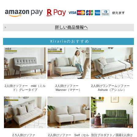
Kirarioのおすすめ
2人掛けソファー mild（ミル
2人掛けソファー
2人掛けワンアームソファー
ド）グレータイプ
Manner（マナー）
Ashure（アシュレ）
2.5人掛けソファ
2人掛けソファー Self（セル
別注プロダクト／国産2人掛け