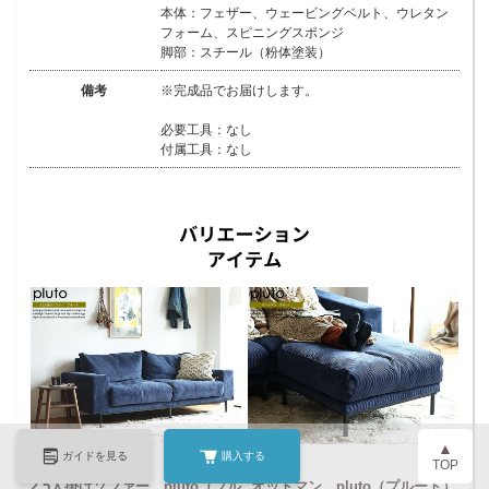
本体：フェザー、ウェービングベルト、ウレタン
フォーム、スピニングスポンジ
脚部：スチール（粉体塗装）
備考
※完成品でお届けします。
必要工具：なし
付属工具：なし
▲
ガイドを見る
購入する
TOP
2.5人掛けソファー pluto（プル
オットマン pluto（プルート）
2.