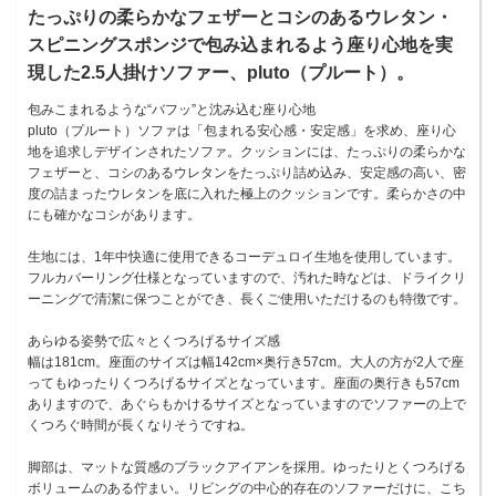
たっぷりの柔らかなフェザーとコシのあるウレタン・
スピニングスポンジで包み込まれるよう座り心地を実
現した2.5人掛けソファー、pluto（プルート）。
包みこまれるような“バフッ”と沈み込む座り心地
pluto（プルート）ソファは「包まれる安心感・安定感」を求め、座り心
地を追求しデザインされたソファ。クッションには、たっぷりの柔らかな
フェザーと、コシのあるウレタンをたっぷり詰め込み、安定感の高い、密
度の詰まったウレタンを底に入れた極上のクッションです。柔らかさの中
にも確かなコシがあります。
生地には、1年中快適に使用できるコーデュロイ生地を使用しています。
フルカバーリング仕様となっていますので、汚れた時などは、ドライクリ
ーニングで清潔に保つことができ、長くご使用いただけるのも特徴です。
あらゆる姿勢で広々とくつろげるサイズ感
幅は181cm。座面のサイズは幅142cm×奥行き57cm。大人の方が2人で座
ってもゆったりくつろげるサイズとなっています。座面の奥行きも57cm
ありますので、あぐらもかけるサイズとなっていますのでソファーの上で
くつろぐ時間が長くなりそうですね。
脚部は、マットな質感のブラックアイアンを採用。ゆったりとくつろげる
ボリュームのある佇まい。リビングの中心的存在のソファーだけに、こち