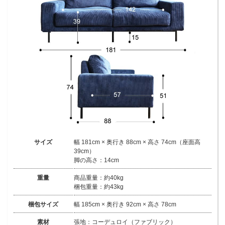
サイズ
幅 181cm × 奥行き 88cm × 高さ 74cm（座面高
39cm）
脚の高さ：14cm
重量
商品重量：約40kg
梱包重量：約43kg
梱包サイズ
幅 185cm × 奥行き 92cm × 高さ 78cm
素材
張地：コーデュロイ（ファブリック）