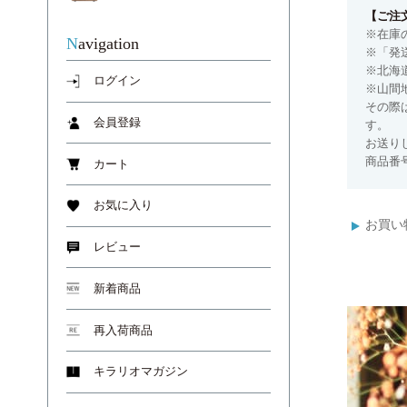
【ご注
※在庫
Navigation
※「発
※北海
ログイン
※山間
その際
会員登録
す。
お送り
商品番号
カート
お気に入り
お買い
レビュー
新着商品
再入荷商品
キラリオマガジン