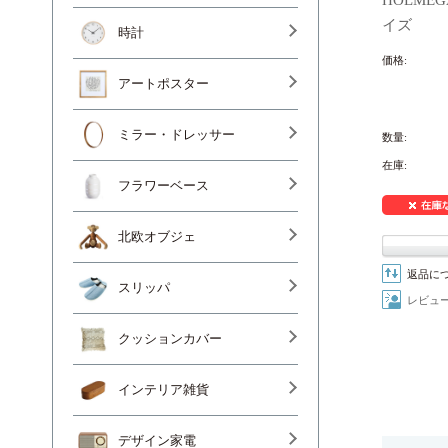
イズ
時計
価格:
アートポスター
ミラー・ドレッサー
数量:
在庫:
フラワーベース
北欧オブジェ
返品に
スリッパ
レビュ
クッションカバー
インテリア雑貨
デザイン家電