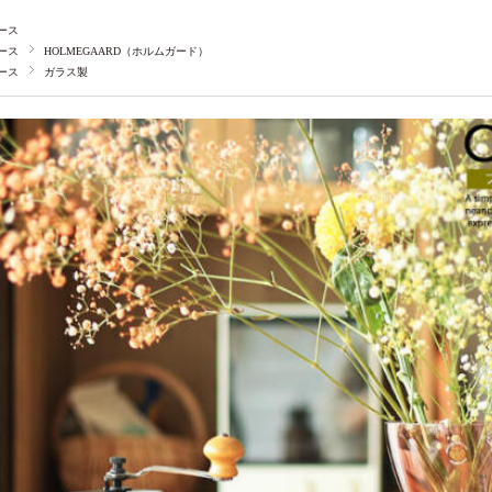
ース
ース
HOLMEGAARD（ホルムガード）
ース
ガラス製