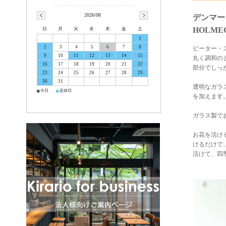
2026/08
デンマー
HOLM
日
月
火
水
木
金
土
1
2
3
4
5
6
7
8
ピーター・
9
10
11
12
13
14
15
丸く調和の
16
17
18
19
20
21
22
部分でしっ
23
24
25
26
27
28
29
30
31
透明なガラ
■
■
今日
定休日
を加えます
ガラス製で
お花を活け
けるだけで
活けて、四