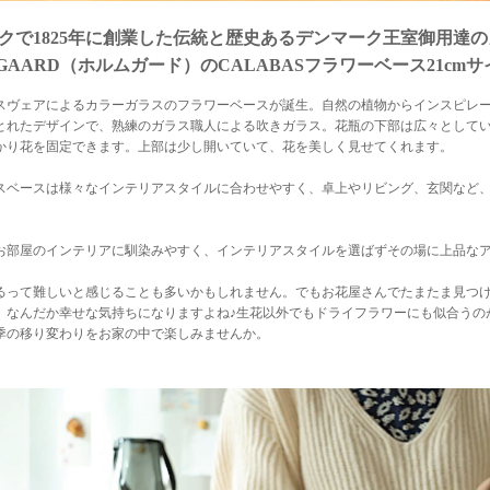
クで1825年に創業した伝統と歴史あるデンマーク王室御用達
EGAARD（ホルムガード）のCALABASフラワーベース21cm
スヴェアによるカラーガラスのフラワーベースが誕生。自然の植物からインスピレーシ
とれたデザインで、熟練のガラス職人による吹きガラス。花瓶の下部は広々として
かり花を固定できます。上部は少し開いていて、花を美しく見せてくれます。
スベースは様々なインテリアスタイルに合わせやすく、卓上やリビング、玄関など
。
お部屋のインテリアに馴染みやすく、インテリアスタイルを選ばずその場に上品な
るって難しいと感じることも多いかもしれません。でもお花屋さんでたまたま見つ
、なんだか幸せな気持ちになりますよね♪生花以外でもドライフラワーにも似合うの
季の移り変わりをお家の中で楽しみませんか。