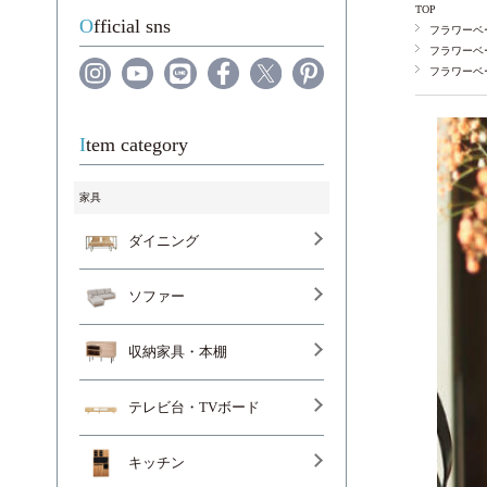
TOP
Official sns
フラワーベ
フラワーベ
フラワーベ
Item category
家具
ダイニング
ソファー
収納家具・本棚
テレビ台・TVボード
キッチン