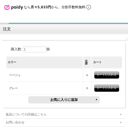
なら
月々5,833円
から。分割手数料無料
注文
購入数:
個
在
カラー
カート
庫
○
ベージュ
○
グレー
返品についての詳細はこちら
お問い合わせ