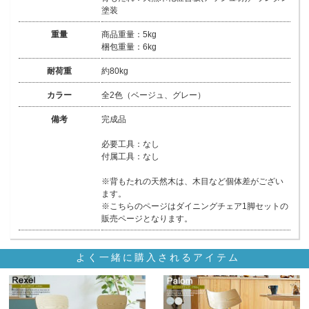
塗装
重量
商品重量：5kg
梱包重量：6kg
耐荷重
約80kg
カラー
全2色（ベージュ、グレー）
備考
完成品
必要工具：なし
付属工具：なし
※背もたれの天然木は、木目など個体差がござい
ます。
※こちらのページはダイニングチェア1脚セットの
販売ページとなります。
よく一緒に購入されるアイテム