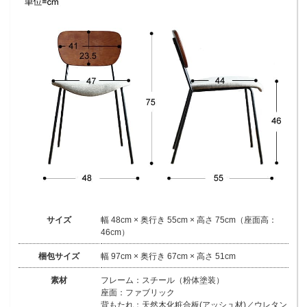
サイズ
幅 48cm × 奥行き 55cm × 高さ 75cm（座面高：
46cm）
梱包サイズ
幅 97cm × 奥行き 67cm × 高さ 51cm
素材
フレーム：スチール（粉体塗装）
座面：ファブリック
背もたれ：天然木化粧合板(アッシュ材)／ウレタン