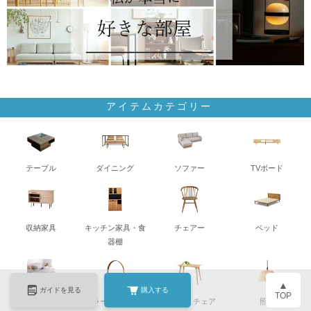
アイテムカテゴリー
テーブル
ダイニング
ソファー
TVボード
収納家具
キッチン家具・食
チェアー
ベッド
器棚
▲
ガイドを見る
購入する
TOP
寝具
ミラー・ドレッサ
デスク・チェア
照明