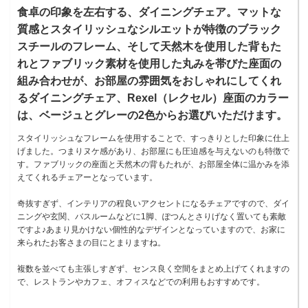
食卓の印象を左右する、ダイニングチェア。マットな
質感とスタイリッシュなシルエットが特徴のブラック
スチールのフレーム、そして天然木を使用した背もた
れとファブリック素材を使用した丸みを帯びた座面の
組み合わせが、お部屋の雰囲気をおしゃれにしてくれ
るダイニングチェア、Rexel（レクセル）座面のカラー
は、ベージュとグレーの2色からお選びいただけます。
スタイリッシュなフレームを使用することで、すっきりとした印象に仕上
げました。つまりヌケ感があり、お部屋にも圧迫感を与えないのも特徴で
す。ファブリックの座面と天然木の背もたれが、お部屋全体に温かみを添
えてくれるチェアーとなっています。
奇抜すぎず、インテリアの程良いアクセントになるチェアですので、ダイ
ニングや玄関、バスルームなどに1脚、ぽつんとさりげなく置いても素敵
ですよ♪あまり見かけない個性的なデザインとなっていますので、お家に
来られたお客さまの目にとまりますね。
複数を並べても主張しすぎず、センス良く空間をまとめ上げてくれますの
で、レストランやカフェ、オフィスなどでの利用もおすすめです。