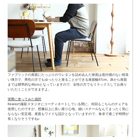
ファブリックの座面にたっぷりのウレタンを詰め込んだ座面は底付感のない程良
い弾力で、男性の方でもゆったりと座ることができる座面幅47cm。床から座面
までは標準的な46cmとなっていますので、女性の方でもリラックスしてお座り
いただくことができますよ。
実際に使ってみた感想
Kirarioの撮影スタジオにコーディネートしている間に、何回もこちらのチェアを
使用したのですが、想像以上に良い座り心地。細いスチールなんてまったく気に
ならない安定感。座面もワイドな設計となっていますので、食卓で過ごす時間が
長くなりそうですね♪