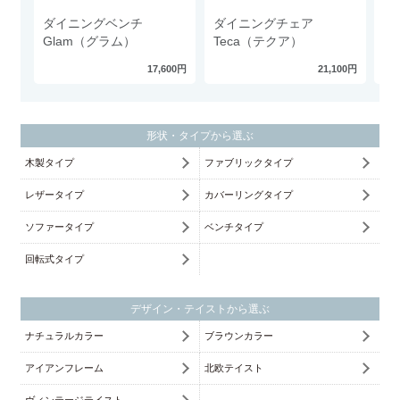
ダイニングベンチ
ダイニングチェア
ダ
Glam（グラム）
Teca（テクア）
R
17,600円
21,100円
形状・タイプから選ぶ
木製タイプ
ファブリックタイプ
レザータイプ
カバーリングタイプ
ソファータイプ
ベンチタイプ
回転式タイプ
デザイン・テイストから選ぶ
ナチュラルカラー
ブラウンカラー
アイアンフレーム
北欧テイスト