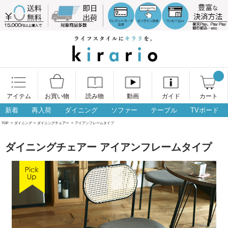
アイテム
お買い物
読み物
動画
ガイド
カート
新着
再入荷
ダイニング
ソファー
テーブル
TVボード
TOP
>
ダイニング
>
ダイニングチェアー
>
アイアンフレームタイプ
ダイニングチェアー アイアンフレームタイプ