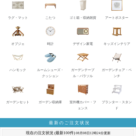
ラグ・マット
こたつ
ゴミ箱・収納雑貨
アートポスター
オブジェ
時計
デザイン家電
キッズインテリア
ハンモック
ルームシューズ・
ガーデンテーブ
ガーデンチェア・ベ
クッション
ル・パラソル
ンチ
ガーデンセット
ガーデン収納庫
室外機カバー・フ
プランター・スタン
ェンス
ド
最新のご注文状況