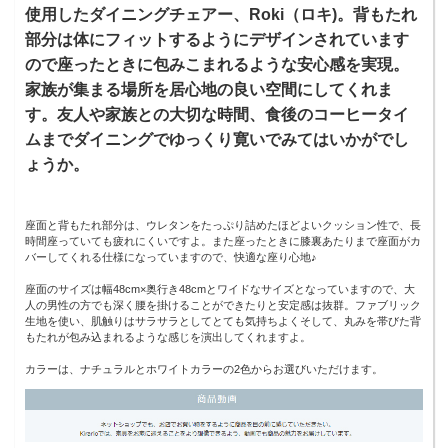
使用したダイニングチェアー、Roki（ロキ)。背もたれ
部分は体にフィットするようにデザインされています
ので座ったときに包みこまれるような安心感を実現。
家族が集まる場所を居心地の良い空間にしてくれま
す。友人や家族との大切な時間、食後のコーヒータイ
ムまでダイニングでゆっくり寛いでみてはいかがでし
ょうか。
座面と背もたれ部分は、ウレタンをたっぷり詰めたほどよいクッション性で、長
時間座っていても疲れにくいですよ。また座ったときに膝裏あたりまで座面がカ
バーしてくれる仕様になっていますので、快適な座り心地♪
座面のサイズは幅48cm×奥行き48cmとワイドなサイズとなっていますので、大
人の男性の方でも深く腰を掛けることができたりと安定感は抜群。ファブリック
生地を使い、肌触りはサラサラとしてとても気持ちよくそして、丸みを帯びた背
もたれが包み込まれるような感じを演出してくれますよ。
カラーは、ナチュラルとホワイトカラーの2色からお選びいただけます。