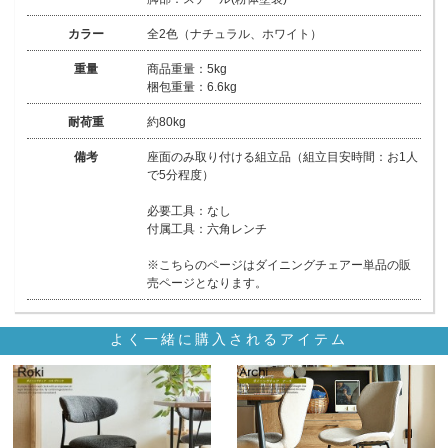
カラー
全2色（ナチュラル、ホワイト）
重量
商品重量：5kg
梱包重量：6.6kg
耐荷重
約80kg
備考
座面のみ取り付ける組立品（組立目安時間：お1人
で5分程度）
必要工具：なし
付属工具：六角レンチ
※こちらのページはダイニングチェアー単品の販
売ページとなります。
よく一緒に購入されるアイテム