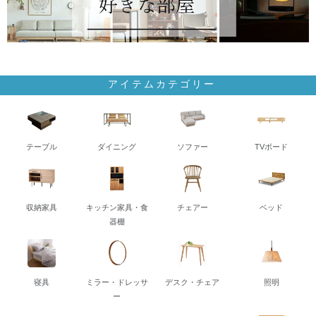
アイテムカテゴリー
テーブル
ダイニング
ソファー
TVボード
収納家具
キッチン家具・食
チェアー
ベッド
器棚
寝具
ミラー・ドレッサ
デスク・チェア
照明
ー