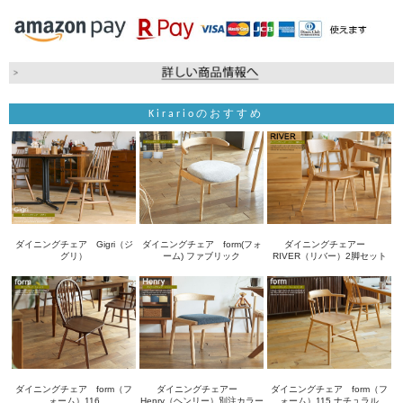
Kirarioのおすすめ
ダイニングチェア Gigri（ジ
ダイニングチェア form(フォ
ダイニングチェアー
グリ）
ーム) ファブリック
RIVER（リバー）2脚セット
ダイニングチェア form（フ
ダイニングチェアー
ダイニングチェア form（フ
ォーム）116
Henry（ヘンリー）別注カラー
ォーム）115 ナチュラル