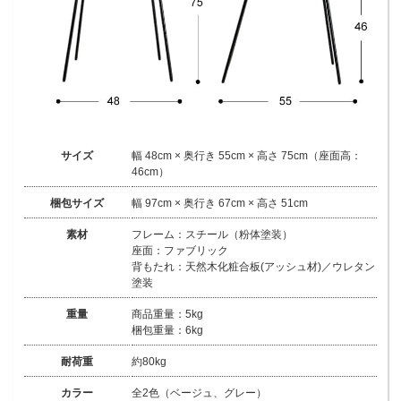
サイズ
幅 48cm × 奥行き 55cm × 高さ 75cm（座面高：
46cm）
梱包サイズ
幅 97cm × 奥行き 67cm × 高さ 51cm
素材
フレーム：スチール（粉体塗装）
座面：ファブリック
背もたれ：天然木化粧合板(アッシュ材)／ウレタン
塗装
重量
商品重量：5kg
梱包重量：6kg
耐荷重
約80kg
カラー
全2色（ベージュ、グレー）