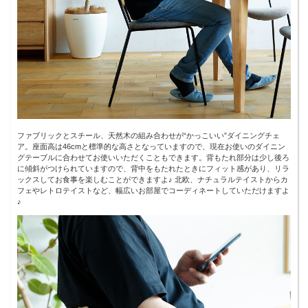
ファブリックとスチール、天然木の組み合わせが“かっこいい”ダイニングチェ
ア。座面高は46cmと標準的な高さとなっていますので、現在お使いのダイニン
グテーブルに合わせてお使いいただくこともできます。背もたれ部分は少し後ろ
に傾斜がつけられていますので、背中をもたれたときにフィット感があり、リラ
ックスしてお食事を楽しむことができますよ♪ 北欧、ナチュラルテイストからカ
フェやレトロテイストなど、幅広いお部屋でコーディネートしていただけますよ
♪