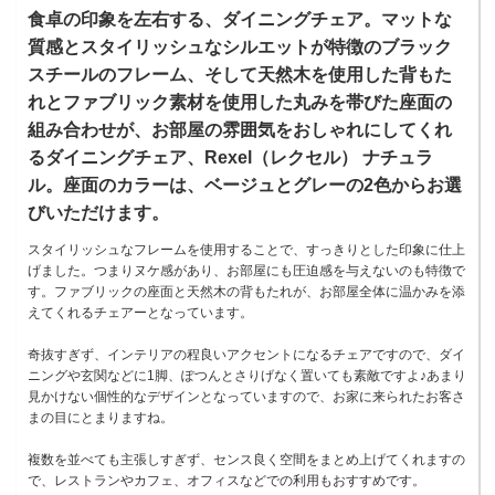
食卓の印象を左右する、ダイニングチェア。マットな
質感とスタイリッシュなシルエットが特徴のブラック
スチールのフレーム、そして天然木を使用した背もた
れとファブリック素材を使用した丸みを帯びた座面の
組み合わせが、お部屋の雰囲気をおしゃれにしてくれ
るダイニングチェア、Rexel（レクセル） ナチュラ
ル。座面のカラーは、ベージュとグレーの2色からお選
びいただけます。
スタイリッシュなフレームを使用することで、すっきりとした印象に仕上
げました。つまりヌケ感があり、お部屋にも圧迫感を与えないのも特徴で
す。ファブリックの座面と天然木の背もたれが、お部屋全体に温かみを添
えてくれるチェアーとなっています。
奇抜すぎず、インテリアの程良いアクセントになるチェアですので、ダイ
ニングや玄関などに1脚、ぽつんとさりげなく置いても素敵ですよ♪あまり
見かけない個性的なデザインとなっていますので、お家に来られたお客さ
まの目にとまりますね。
複数を並べても主張しすぎず、センス良く空間をまとめ上げてくれますの
で、レストランやカフェ、オフィスなどでの利用もおすすめです。