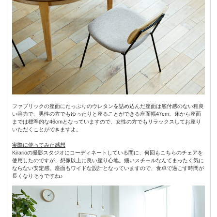
ファブリックの座面にたっぷりのウレタンを詰め込んだ座面は底付感のない程良
い弾力で、男性の方でもゆったりと座ることができる座面幅47cm。床から座面
までは標準的な46cmとなっていますので、女性の方でもリラックスしてお座り
いただくことができますよ。
実際に使ってみた感想
Kirarioの撮影スタジオにコーディネートしている間に、何回もこちらのチェアを
使用したのですが、想像以上に良い座り心地。細いスチールなんてまったく気に
ならない安定感。座面もワイドな設計となっていますので、食卓で過ごす時間が
長くなりそうですね♪