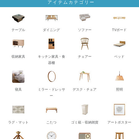
アイテムカテゴリー
テーブル
ダイニング
ソファー
TVボード
収納家具
キッチン家具・食
チェアー
ベッド
器棚
寝具
ミラー・ドレッサ
デスク・チェア
照明
ー
ラグ・マット
こたつ
ゴミ箱・収納雑貨
アートポスター