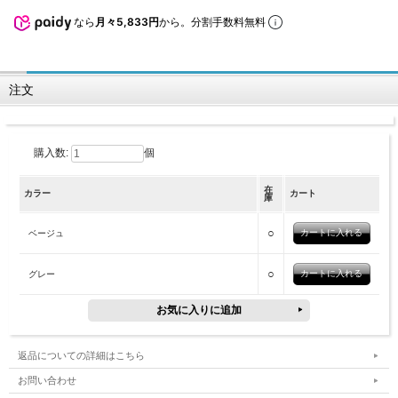
なら
月々5,833円
から。分割手数料無料
注文
購入数:
個
在
カラー
カート
庫
○
ベージュ
○
グレー
返品についての詳細はこちら
お問い合わせ