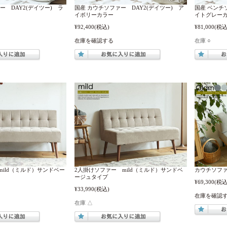
ー DAY2(デイツー) ラ
国産 カウチソファー DAY2(デイツー) ア
国産 ベンチ
イボリーカラー
イトグレー
¥92,400
(税込)
¥81,000
(税込
在庫を確認する
在庫 ○
ild（ミルド）サンドベー
2人掛けソファー mild（ミルド）サンドベ
カウチソファ
ージュタイプ
¥69,300
(税込
¥33,990
(税込)
在庫を確認
在庫 △