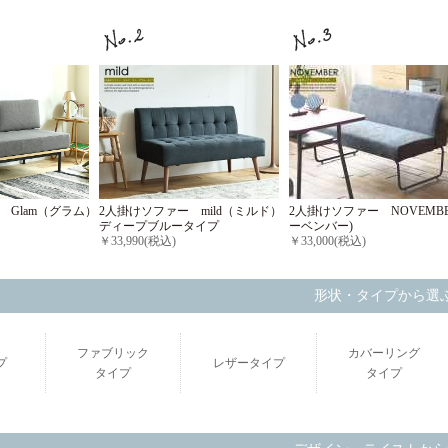
2人掛けソファー mild（ミルド）
2人掛けソファー NOVEMBE
 Glam（グラム）
ディープブルータイプ
ーベンバー)
￥33,990(税込)
￥33,000(税込)
形状・タイプから選
ファブリック
カバーリング
プ
レザータイプ
タイプ
タイプ