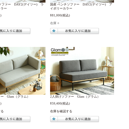
ソファー DAY2(デイツー) ラ
国産 ベンチソファー DAY2(デイツー) ア
カラー
イボリーカラー
)
¥81,000
(税込)
在庫 ○
ー Glam（グラム）
2人掛けソファー Glam（グラム）
)
¥59,400
(税込)
する
在庫を確認する