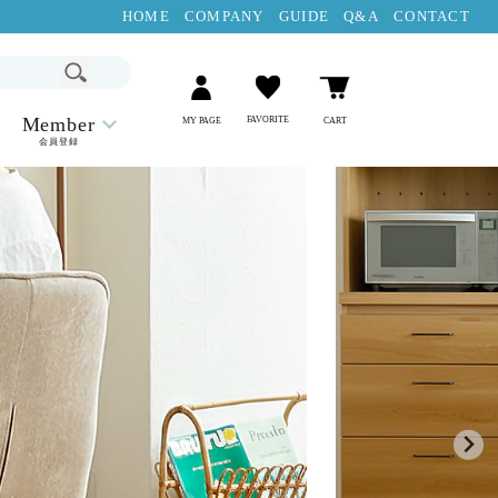
HOME
COMPANY
GUIDE
Q&A
CONTACT
Member
FAVORITE
MY PAGE
CART
会員登録