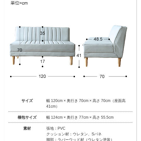
サイズ
幅 120cm × 奥行き 70cm × 高さ 70cm（座面高
41cm）
梱包サイズ
幅 124cm × 奥行き 77cm × 高さ 55.5cm
素材
張地：PVC
クッション材：ウレタン、Sバネ
脚部：ラバーウッド材（ウレタン塗装）