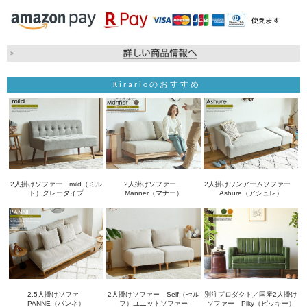
Kirarioのおすすめ
2人掛けソファー mild（ミル
2人掛けソファー
2人掛けワンアームソファー
ド）グレータイプ
Manner（マナー）
Ashure（アシュレ）
2.5人掛けソファ
2人掛けソファー Self（セル
別注プロダクト／国産2人掛け
PANNE（パンネ）
フ）ユニットソファー
ソファー Piky（ピッキー）