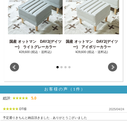
国産 オットマン DAY2(デイツ
国産 オットマン DAY2(デイツ
国
(デイ
ー) ライトグレーカラー
ー) アイボリーカラー
¥28‚600
(税込・送料込)
¥28‚600
(税込・送料込)
お客様の声（1件）
総評:
5.0
DT様
2025/04/24
予定通りきちんと納品頂きました．ありがとうございました