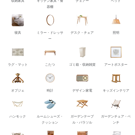
収納家具
キッチン家具・食
チェアー
ベッド
器棚
寝具
ミラー・ドレッサ
デスク・チェア
照明
ー
ラグ・マット
こたつ
ゴミ箱・収納雑貨
アートポスター
オブジェ
時計
デザイン家電
キッズインテリア
ハンモック
ルームシューズ・
ガーデンテーブ
ガーデンチェア・ベ
クッション
ル・パラソル
ンチ