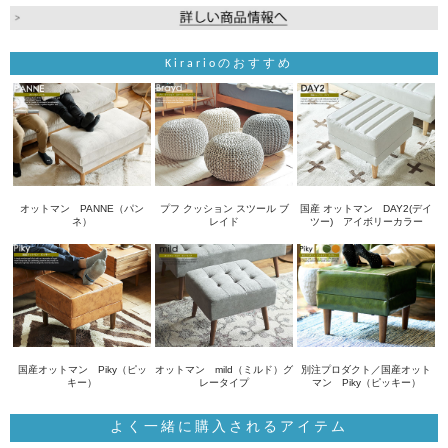
Kirarioのおすすめ
オットマン PANNE（パン
プフ クッション スツール ブ
国産 オットマン DAY2(デイ
ネ）
レイド
ツー) アイボリーカラー
国産オットマン Piky（ピッ
オットマン mild（ミルド）グ
別注プロダクト／国産オット
キー）
レータイプ
マン Piky（ピッキー）
よく一緒に購入されるアイテム