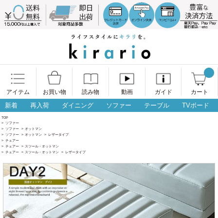
アイテム
お買い物
読み物
動画
ガイド
カート
新着
再入荷
ダイニング
ソファー
テーブル
TVボード
TOP
>
ソファー
>
ソファー
>
オットマン
>
ソファー
>
オットマン
>
レザータイプ
>
チェアー
>
チェアー
>
スツール・オットマン
>
チェアー
>
スツール・オットマン
>
レザータイプ