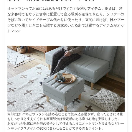
オットマンってお家に1台あるだけですごく便利なアイテム。例えば、急
な来客時でもサッと食卓に配置して座る場所を確保できたり、ソファーの
そばに置いてサイドテーブル代わりに使ったり、玄関に置けば、靴やブー
ツなどを履くときにも活躍するお家のいたる所で活躍するアイテムがオッ
トマン♪
内部にはSバネとウレタンを詰め込むことで沈み込み過ぎず、座ったときに体重
をしっかりと支えてくれる座面部分は安定感のある座り心地を実現しました。
お友だちがお家に来た時の椅子として使えるようにオットマンを加えるなどシー
ンやライフスタイルの変化に合わせることができるのもポイント。