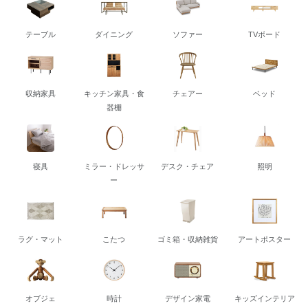
テーブル
ダイニング
ソファー
TVボード
収納家具
キッチン家具・食
チェアー
ベッド
器棚
寝具
ミラー・ドレッサ
デスク・チェア
照明
ー
ラグ・マット
こたつ
ゴミ箱・収納雑貨
アートポスター
オブジェ
時計
デザイン家電
キッズインテリア