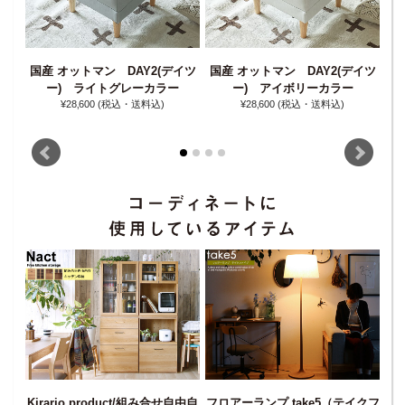
国産 オットマン DAY2(デイツ
国産 オットマン DAY2(デイツ
国
(デイ
ー) ライトグレーカラー
ー) アイボリーカラー
¥28‚600
(税込・送料込)
¥28‚600
(税込・送料込)
Kirario product/組み合せ自由自
フロアーランプ take5（テイクフ
Ki