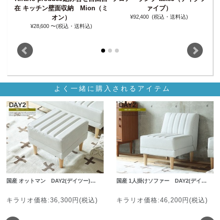
（ユグ
在 キッチン壁面収納 Mion（ミ
ァイブ）
オン）
¥92‚400
(税込・送料込)
¥28‚600
〜(税込・送料込)
よく一緒に購入されるアイテム
国産 オットマン DAY2(デイツー)…
国産 1人掛けソファー DAY2(デイ…
キラリオ価格:36,300円(税込)
キラリオ価格:46,200円(税込)