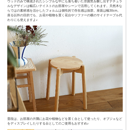
ウッドのみで構成されたシンプルな中にも落ち着いた雰囲気を醸し出すナチュラ
ルなデザインは幅広いテイストのお部屋やシーンで活用してくれます。天然木な
らではの素材感を活かしたフォルムは個性的で存在感は抜群。座面は幅30cm。
座る以外の目的でも、お花や植物を置く花台やソファーの横のサイドテーブル代
わりにも使えますよ♪
普段は、お部屋の片隅にお花や植物などを置く台として使ったり、オブジェなど
をディスプレイしたりする台としてのご使用もおすすめ♪