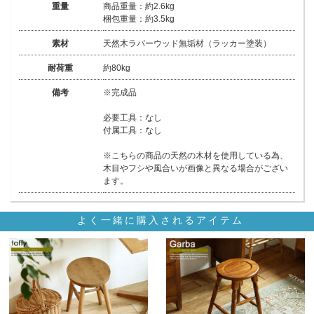
重量
商品重量：約2.6kg
梱包重量：約3.5kg
素材
天然木ラバーウッド無垢材（ラッカー塗装）
耐荷重
約80kg
備考
※完成品
必要工具：なし
付属工具：なし
※こちらの商品の天然の木材を使用している為、
木目やフシや風合いが画像と異なる場合がござい
ます。
よく一緒に購入されるアイテム