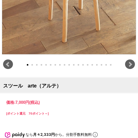
スツール arte（アルテ）
価格:
7,000円
(税込)
[ポイント還元 70ポイント～]
なら
月々2,333円
から。分割手数料無料