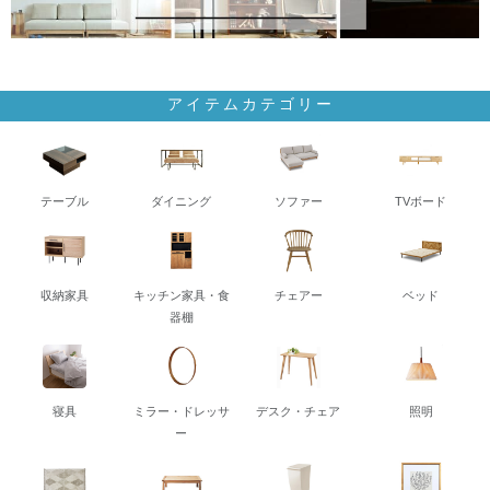
アイテムカテゴリー
テーブル
ダイニング
ソファー
TVボード
収納家具
キッチン家具・食
チェアー
ベッド
器棚
寝具
ミラー・ドレッサ
デスク・チェア
照明
ー