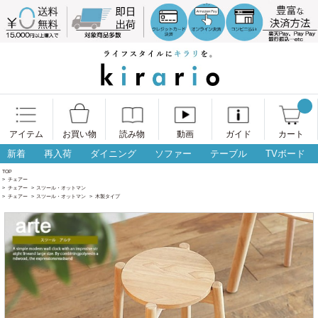
アイテム
お買い物
読み物
動画
ガイド
カート
新着
再入荷
ダイニング
ソファー
テーブル
TVボード
TOP
>
チェアー
>
チェアー
>
スツール・オットマン
>
チェアー
>
スツール・オットマン
>
木製タイプ