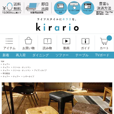
アイテム
お買い物
読み物
動画
ガイド
カート
新着
再入荷
ダイニング
ソファー
テーブル
TVボード
TOP
>
チェアー
>
チェアー
>
スツール・オットマン
>
チェアー
>
スツール・オットマン
>
アイアンタイプ
>
即日配送
>
チェアー
>
チェアー
>
レザータイプ