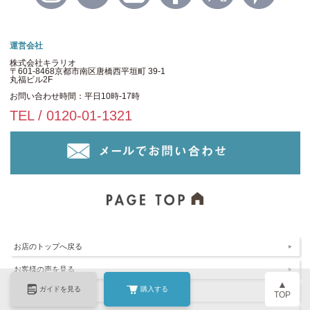
運営会社
株式会社キラリオ
〒601-8468京都市南区唐橋西平垣町 39-1
丸福ビル2F
お問い合わせ時間：平日10時-17時
TEL / 0120-01-1321
お店のトップへ戻る
お客様の声を見る
▲
ガイドを見る
購入する
お気に入りリストを見る
TOP