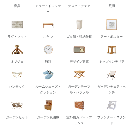
寝具
ミラー・ドレッサ
デスク・チェア
照明
ー
ラグ・マット
こたつ
ゴミ箱・収納雑貨
アートポスター
オブジェ
時計
デザイン家電
キッズインテリア
ハンモック
ルームシューズ・
ガーデンテーブ
ガーデンチェア・ベ
クッション
ル・パラソル
ンチ
ガーデンセット
ガーデン収納庫
室外機カバー・フ
プランター・スタン
ェンス
ド