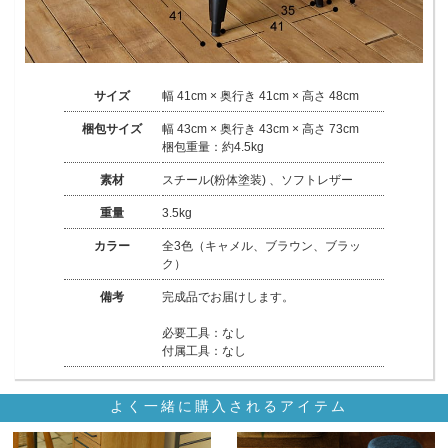
サイズ
幅 41cm × 奥行き 41cm × 高さ 48cm
梱包サイズ
幅 43cm × 奥行き 43cm × 高さ 73cm
梱包重量：約4.5kg
素材
スチール(粉体塗装) 、ソフトレザー
重量
3.5kg
カラー
全3色（キャメル、ブラウン、ブラッ
ク）
備考
完成品でお届けします。
必要工具：なし
付属工具：なし
よく一緒に購入されるアイテム