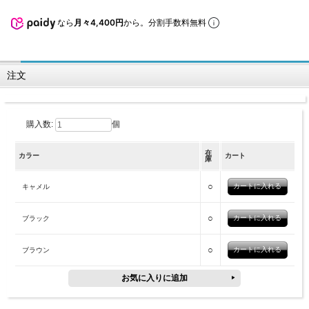
なら
月々4,400円
から。分割手数料無料
注文
購入数:
個
在
カラー
カート
庫
○
キャメル
○
ブラック
○
ブラウン