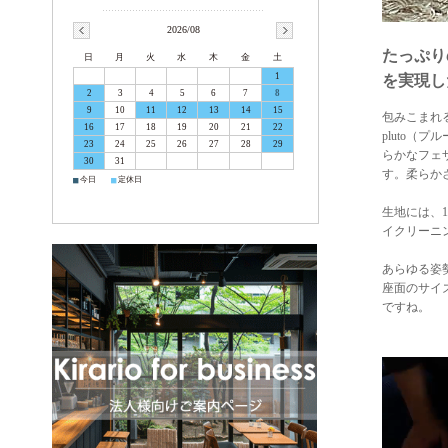
2026/08
たっぷり
日
月
火
水
木
金
土
1
を実現し
2
3
4
5
6
7
8
9
10
11
12
13
14
15
包みこまれ
16
17
18
19
20
21
22
pluto
23
24
25
26
27
28
29
らかなフェ
30
31
す。柔らか
■
■
今日
定休日
生地には、
イクリーニ
あらゆる姿
座面のサイ
ですね。