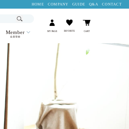
HOME
COMPANY
GUIDE
Q&A
CONTACT
Member
FAVORITE
MY PAGE
CART
会員登録