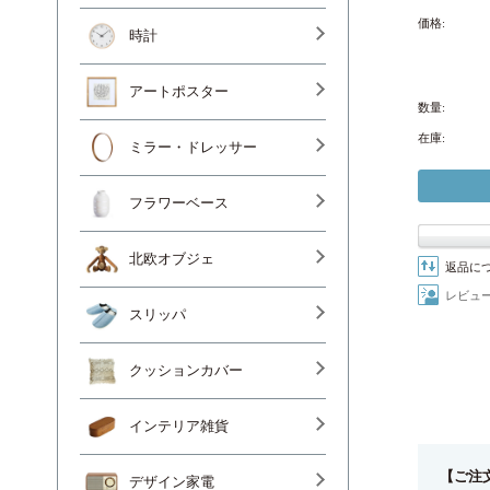
価格:
時計
アートポスター
数量:
在庫:
ミラー・ドレッサー
フラワーベース
北欧オブジェ
返品に
レビュ
スリッパ
クッションカバー
インテリア雑貨
【ご注
デザイン家電