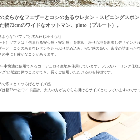
の柔らかなフェザーとコシのあるウレタン・スピニングスポン
た幅72cmのワイドなオットマン、pluto（プルート）。
るような“バフッ”と沈み込む座り心地
（プルート）ソファは「包まれる安心感・安定感」を求め、座り心地を追求しデザイン
ザーと、コシのあるウレタンをたっぷり詰め込み、安定感の高い、密度の詰まった
さの中にも確かなコシがあります。
1年中快適に使用できるコーデュロイ生地を使用しています。フルカバーリング仕様
ングで清潔に保つことができ、長くご使用いただけるのも特徴です。
勢で広々とくつろげるサイズ感
ズは幅72cmとワイド設計。大人の方があぐらを掛けるサイズとなっていますのでオ