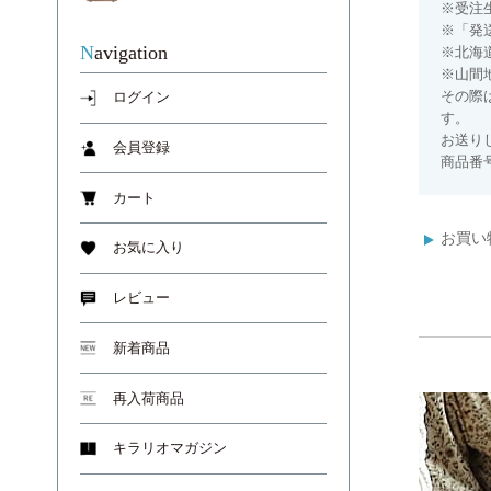
※受注
※「発
Navigation
※北海
※山間
その際
ログイン
す。
お送り
会員登録
商品番号
カート
お買い
お気に入り
レビュー
新着商品
再入荷商品
キラリオマガジン