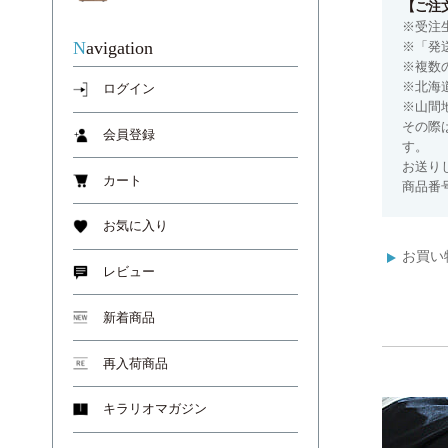
【ご注
※受注
Navigation
※「発
※複数
※北海
ログイン
※山間
その際
会員登録
す。
お送り
カート
商品番号
お気に入り
お買い
レビュー
新着商品
再入荷商品
キラリオマガジン