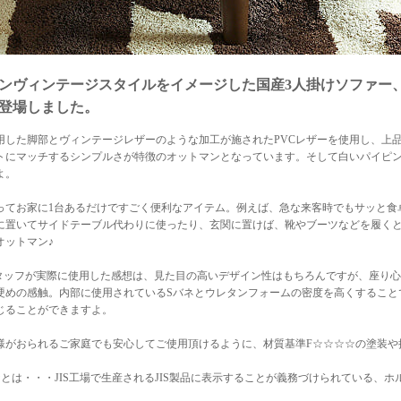
ンヴィンテージスタイルをイメージした国産3人掛けソファー、
登場しました。
用した脚部とヴィンテージレザーのような加工が施されたPVCレザーを使用し、上
トにマッチするシンプルさが特徴のオットマンとなっています。そして白いパイピ
よ。
ってお家に1台あるだけですごく便利なアイテム。例えば、急な来客時でもサッと食
に置いてサイドテーブル代わりに使ったり、玄関に置けば、靴やブーツなどを履く
オットマン♪
ioのスタッフが実際に使用した感想は、見た目の高いデザイン性はもちろんですが、座
硬めの感触。内部に使用されているSバネとウレタンフォームの密度を高くすること
じることができますよ。
様がおられるご家庭でも安心してご使用頂けるように、材質基準F☆☆☆☆の塗装や
☆とは・・・JIS工場で生産されるJIS製品に表示することが義務づけられている、