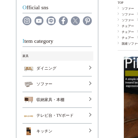
TOP
Official sns
ソファー
ソファー
ソファー
チェアー
チェアー
チェアー
Item category
国産ソファ
家具
ダイニング
ソファー
収納家具・本棚
テレビ台・TVボード
キッチン