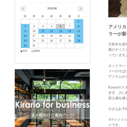
2026/08
日
月
火
水
木
金
土
1
アメリカ
2
3
4
5
6
7
8
9
10
11
12
13
14
15
ラーが新
16
17
18
19
20
21
22
23
24
25
26
27
28
29
天然木を使
30
31
屋のテイス
■
■
今日
定休日
っています
オットマン
ァーのそば
アイテムが
Kirar
ぎず、少し
安心感を感
小さなお子
※F☆☆☆
クです。