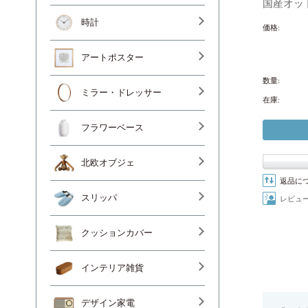
国産オッ
時計
価格:
アートポスター
数量:
ミラー・ドレッサー
在庫:
フラワーベース
北欧オブジェ
返品に
スリッパ
レビュ
クッションカバー
インテリア雑貨
デザイン家電