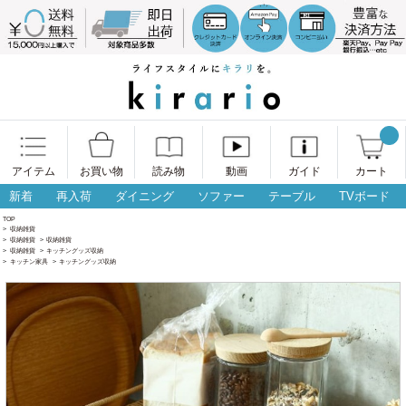
アイテム
お買い物
読み物
動画
ガイド
カート
新着
再入荷
ダイニング
ソファー
テーブル
TVボード
TOP
>
収納雑貨
>
収納雑貨
>
収納雑貨
>
収納雑貨
>
キッチングッズ収納
>
キッチン家具
>
キッチングッズ収納