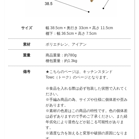
サイズ
幅 38.5cm × 奥行き 33cm × 高さ 11.5cm
棚下：幅 36.5cm × 高さ 7.5cm
素材
ポリエチレン、アイアン
重量
商品重量：約780g
梱包重量：約1.3kg
備考
★こちらのページは、キッチンスタンド
Towc（トーク）のページとなります。
※食品を入れる際は必ず包装した状態で入れてく
ださい。
※手編み商品の為、サイズや仕様に個体差や歪み
があります。
※素材の色差はこの商品の特性です。色の個体差
は必ずありますので予めご了承ください。また経
年劣化により退色などが起こる可能性がありま
す。
※過度な力を加えると変形や破損の原因になりま
す。