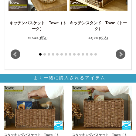
キッチンバスケット Towc（ト
キッチンスタンド Towc（トー
カ
ト
ーク）
ク）
ズ
¥1‚540
(税込)
¥3‚080
(税込)
よく一緒に購入されるアイテム
スタッキングバスケット Towc（ト
スタッキングバスケット Towc（ト