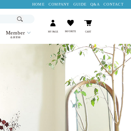
HOME
COMPANY
GUIDE
Q&A
CONTACT
Member
FAVORITE
MY PAGE
CART
会員登録