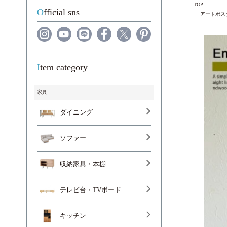
TOP
Official sns
アートポス
Item category
家具
ダイニング
ソファー
収納家具・本棚
テレビ台・TVボード
キッチン