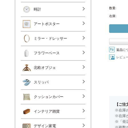
数量:
時計
在庫:
アートポスター
ミラー・ドレッサー
返品に
フラワーベース
レビュ
北欧オブジェ
スリッパ
クッションカバー
【ご注
※在庫
インテリア雑貨
※在庫
※「発
デザイン家電
※複数