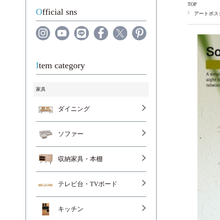
TOP
Official sns
アートポス
Item category
家具
ダイニング
ソファー
収納家具・本棚
テレビ台・TVボード
キッチン