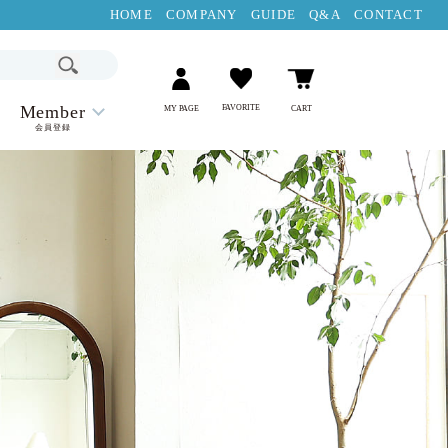
HOME
COMPANY
GUIDE
Q&A
CONTACT
Member
FAVORITE
MY PAGE
CART
会員登録