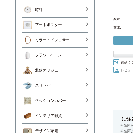
時計
数量:
アートポスター
在庫:
ミラー・ドレッサー
フラワーベース
返品に
レビュ
北欧オブジェ
スリッパ
クッションカバー
インテリア雑貨
【ご注
※在庫
※在庫
デザイン家電