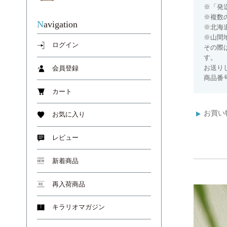
※「発
※複数
Navigation
※北海
※山間
ログイン
その際
す。
お送り
会員登録
商品番号
カート
お買い
お気に入り
レビュー
新着商品
再入荷商品
キラリオマガジン