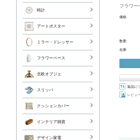
フラワーベ
時計
価格:
アートポスター
数量:
ミラー・ドレッサー
在庫:
フラワーベース
北欧オブジェ
返品に
スリッパ
レビュ
クッションカバー
インテリア雑貨
デザイン家電