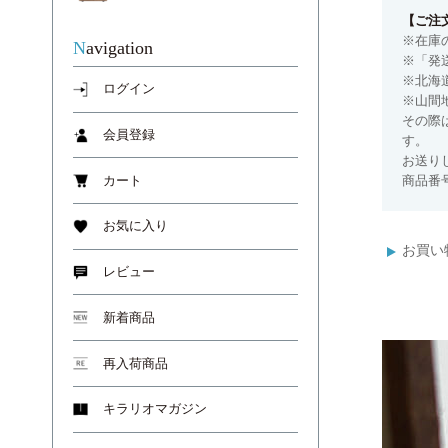
【ご注
※在庫
Navigation
※「発
※北海
ログイン
※山間
その際
会員登録
す。
お送り
商品番号
カート
お気に入り
お買い
レビュー
新着商品
再入荷商品
キラリオマガジン