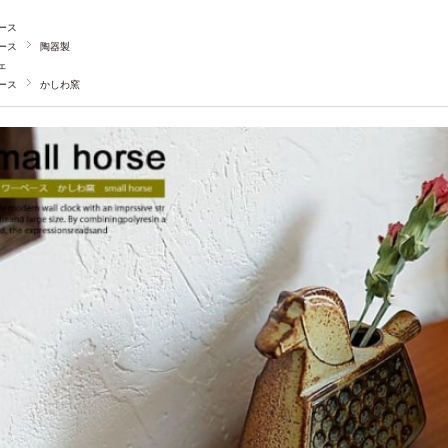
ース
ース
陶器製
ェ
ース
かしわ窯