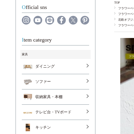
TOP
Official sns
フラワーベ
フラワーベ
北欧オブジ
フラワーベ
Item category
家具
ダイニング
ソファー
収納家具・本棚
テレビ台・TVボード
キッチン