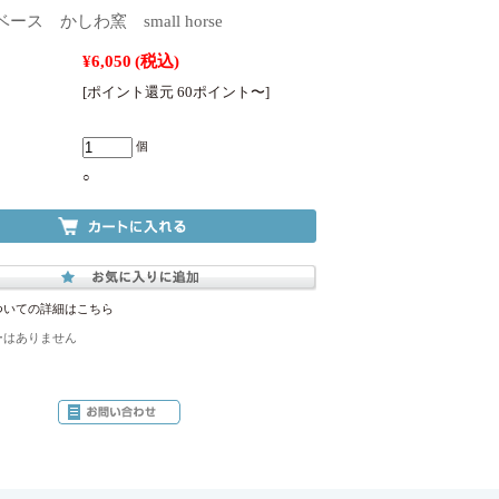
ース かしわ窯 small horse
¥6,050
(税込)
[ポイント還元 60ポイント〜]
個
○
ついての詳細はこちら
ーはありません