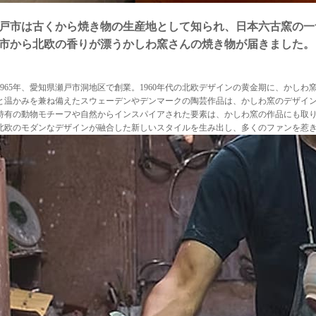
戸市は古くから焼き物の生産地として知られ、日本六古窯の一
市から北欧の香りが漂うかしわ窯さんの焼き物が届きました。
1965年、愛知県瀬戸市洞地区で創業。1960年代の北欧デザインの黄金期に、かし
と温かみを兼ね備えたスウェーデンやデンマークの陶芸作品は、かしわ窯のデザイ
特有の動物モチーフや自然からインスパイアされた要素は、かしわ窯の作品にも取
北欧のモダンなデザインが融合した新しいスタイルを生み出し、多くのファンを惹