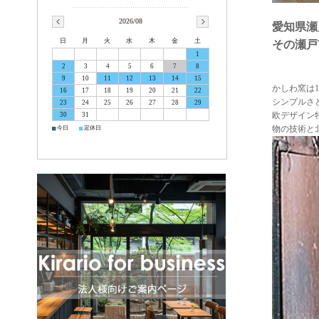
2026/08
愛知県瀬
日
月
火
水
木
金
土
その瀬戸
1
2
3
4
5
6
7
8
9
10
11
12
13
14
15
かしわ窯は
16
17
18
19
20
21
22
シンプルさ
23
24
25
26
27
28
29
欧デザイン
30
31
物の技術と
■
■
今日
定休日