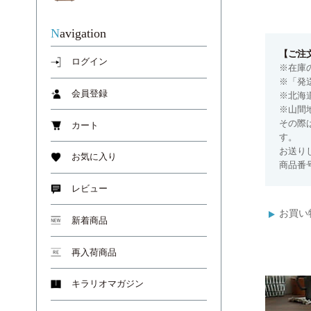
Navigation
【ご注
ログイン
※在庫
※「発
会員登録
※北海
※山間
その際
カート
す。
お送り
お気に入り
商品番号
レビュー
お買い
新着商品
再入荷商品
キラリオマガジン