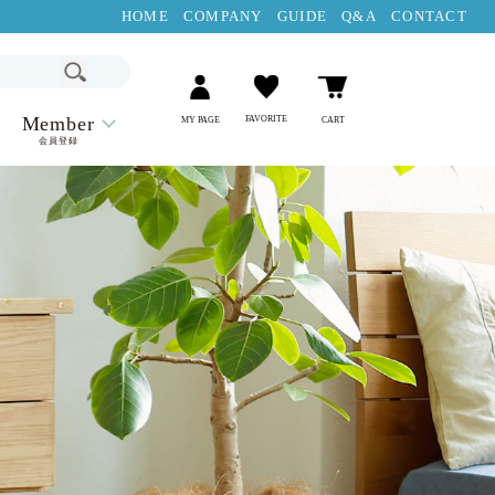
HOME
COMPANY
GUIDE
Q&A
CONTACT
Member
FAVORITE
MY PAGE
CART
会員登録