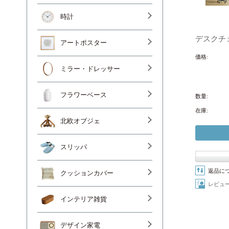
時計
デスクチェ
アートポスター
価格:
ミラー・ドレッサー
フラワーベース
数量:
在庫:
北欧オブジェ
スリッパ
返品に
クッションカバー
レビュ
インテリア雑貨
デザイン家電