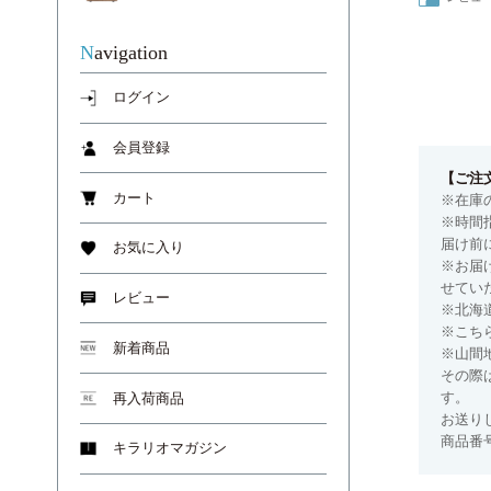
Navigation
ログイン
会員登録
【ご注
カート
※在庫
※時間
届け前
お気に入り
※お届
せてい
レビュー
※北海
※こち
新着商品
※山間
その際
す。
再入荷商品
お送り
商品番号
キラリオマガジン