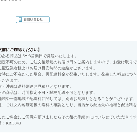
文前にご確認ください】
のある商品は 6〜8営業日で発送いたします。
指定不可のため、ご注文後最短のお届け日をご案内しますので、お受け取りで
に配送業者様よりお届け目安時間の連絡がございます。
け時にご不在だった場合、再配達料金が発生いたします。発生した料金につき
ただきます。
道・沖縄は送料別途お見積りとなります。
らの商品は、時間指定不可・離島配送不可となります。
地域や一部地域の配送料に関しては、別途お見積りとなることがございます。
は、ご注文内容確定後の送料の確認となり、当店から配送先の地域と配送料を
したご料金にご同意を頂けましたらその後の手続きにはいらせていただきます
：KRI5343