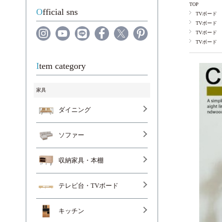
TOP
Official sns
TVボード
TVボード
TVボード
TVボード
Item category
家具
ダイニング
ソファー
収納家具・本棚
テレビ台・TVボード
キッチン