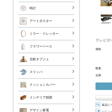
時計
アートポスター
ミラー・ドレッサー
テレビボー
フラワーベース
価格:
北欧オブジェ
数量:
スリッパ
在庫:
クッションカバー
インテリア雑貨
返品に
デザイン家電
レビュ