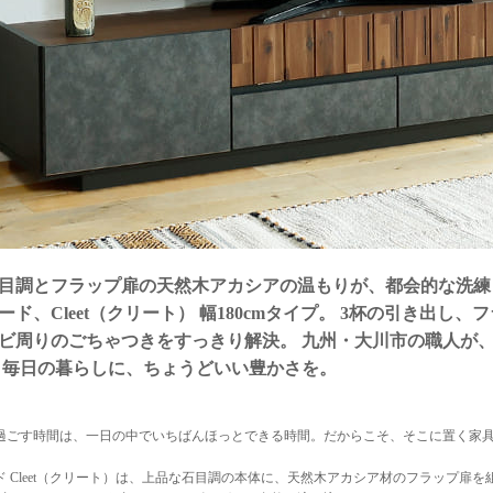
目調とフラップ扉の天然木アカシアの温もりが、都会的な洗練
ード、Cleet（クリート） 幅180cmタイプ。 3杯の引き出し
ビ周りのごちゃつきをすっきり解決。 九州・大川市の職人が、
 毎日の暮らしに、ちょうどいい豊かさを。
過ごす時間は、一日の中でいちばんほっとできる時間。だからこそ、そこに置く家
ド Cleet（クリート）は、上品な石目調の本体に、天然木アカシア材のフラップ扉