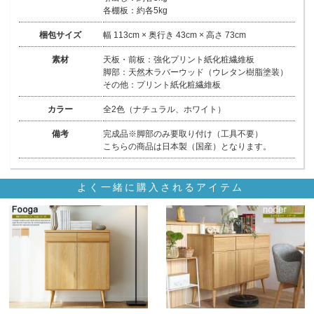
各棚板：約各5kg
梱包サイズ
幅 113cm × 奥行き 43cm × 高さ 73cm
素材
天板・前板：強化プリント紙化粧繊維板
脚部：天然木ラバーウッド（ウレタン樹脂塗装）
その他：プリント紙化粧繊維板
カラー
全2色（ナチュラル、ホワイト）
備考
完成品※脚部のみ要取り付け（工具不要）
こちらの商品は日本製（国産）となります。
よく一緒に購入されるアイテム