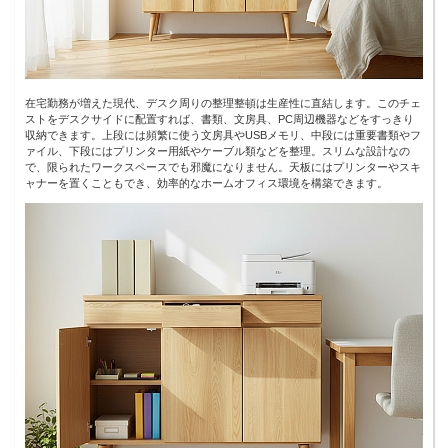
在宅勤務が増えた現代、デスク周りの整理整頓は生産性に直結します。このチェ
ストをデスクサイドに配置すれば、書類、文房具、PC周辺機器などをすっきり
収納できます。上段には頻繁に使う文房具やUSBメモリ、中段には重要書類やフ
ァイル、下段にはプリンター用紙やケーブル類などを整理。スリムな設計なの
で、限られたワークスペースでも邪魔になりません。天板にはプリンターやスキ
ャナーを置くこともでき、効率的なホームオフィス環境を構築できます。