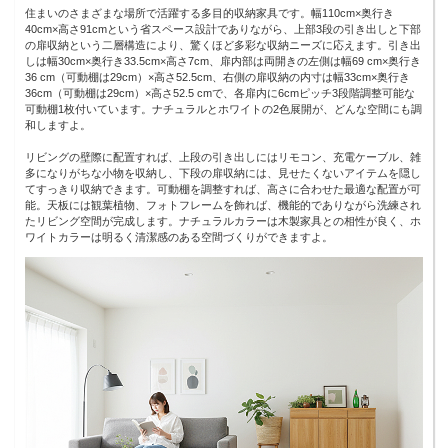
住まいのさまざまな場所で活躍する多目的収納家具です。幅110cm×奥行き
40cm×高さ91cmという省スペース設計でありながら、上部3段の引き出しと下部
の扉収納という二層構造により、驚くほど多彩な収納ニーズに応えます。引き出
しは幅30cm×奥行き33.5cm×高さ7cm、扉内部は両開きの左側は幅69 cm×奥行き
36 cm（可動棚は29cm）×高さ52.5cm、右側の扉収納の内寸は幅33cm×奥行き
36cm（可動棚は29cm）×高さ52.5 cmで、各扉内に6cmピッチ3段階調整可能な
可動棚1枚付いています。ナチュラルとホワイトの2色展開が、どんな空間にも調
和しますよ。
リビングの壁際に配置すれば、上段の引き出しにはリモコン、充電ケーブル、雑
多になりがちな小物を収納し、下段の扉収納には、見せたくないアイテムを隠し
てすっきり収納できます。可動棚を調整すれば、高さに合わせた最適な配置が可
能。天板には観葉植物、フォトフレームを飾れば、機能的でありながら洗練され
たリビング空間が完成します。ナチュラルカラーは木製家具との相性が良く、ホ
ワイトカラーは明るく清潔感のある空間づくりができますよ。