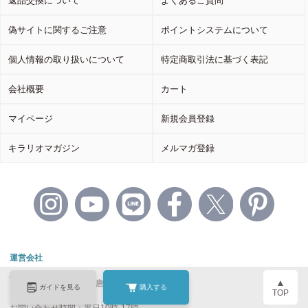
返品交換について
よくあるご質問
偽サイトに関するご注意
ポイントシステムについて
個人情報の取り扱いについて
特定商取引法に基づく表記
会社概要
カート
マイページ
新規会員登録
キラリオマガジン
メルマガ登録
運営会社
株式会社キラリオ
▲
〒601-8468京都市南区唐橋西平垣町 39-1
ガイドを見る
購入する
丸福ビル2F
TOP
お問い合わせ時間：平日10時-17時