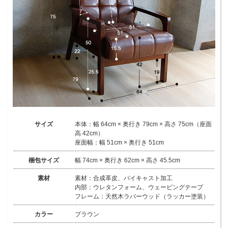
サイズ
本体：幅 64cm × 奥行き 79cm × 高さ 75cm（座面
高 42cm）
座面幅：幅 51cm × 奥行き 51cm
梱包サイズ
幅 74cm × 奥行き 62cm × 高さ 45.5cm
素材
素材：合成革皮、バイキャスト加工
内部：ウレタンフォーム、ウェービングテープ
フレーム：天然木ラバーウッド（ラッカー塗装）
カラー
ブラウン