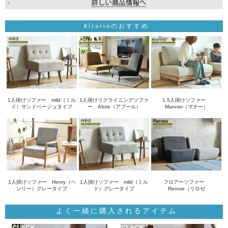
Kirarioのおすすめ
1人掛けソファー mild（ミル
1人掛けリクライニングソファ
1.5人掛けソファー
ド）サンドベージュタイプ
ー Abrre（アブール）
Manner（マナー）
1人掛けソファー Henry（ヘ
1人掛けソファー mild（ミル
フロアーソファー
ンリー）グレータイプ
ド）グレータイプ
Rerose（リロゼ
よく一緒に購入されるアイテム