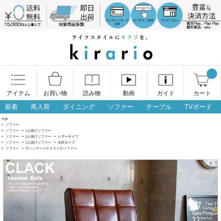
アイテム
お買い物
読み物
動画
ガイド
カート
新着
再入荷
ダイニング
ソファー
テーブル
TVボード
TOP
>
ソファー
>
ソファー
>
1人掛けソファー
>
ソファー
>
1人掛けソファー
>
レザータイプ
>
ソファー
>
1人掛けソファー
>
木肘タイプ
>
ソファー
>
ヴィンテージテイストのソファー