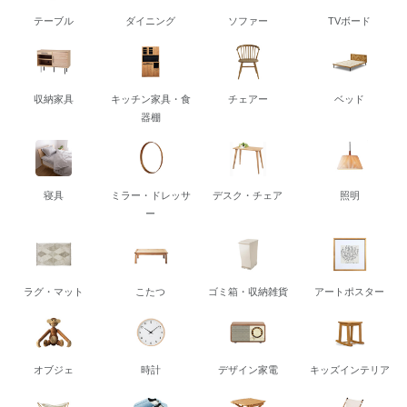
テーブル
ダイニング
ソファー
TVボード
収納家具
キッチン家具・食
チェアー
ベッド
器棚
寝具
ミラー・ドレッサ
デスク・チェア
照明
ー
ラグ・マット
こたつ
ゴミ箱・収納雑貨
アートポスター
オブジェ
時計
デザイン家電
キッズインテリア