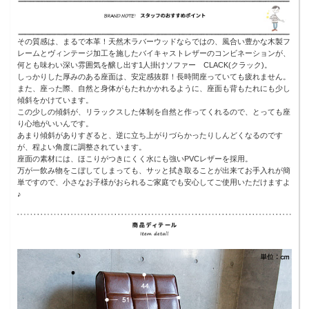
その質感は、まるで本革！天然木ラバーウッドならではの、風合い豊かな木製フ
レームとヴィンテージ加工を施したバイキャストレザーのコンビネーションが、
何とも味わい深い雰囲気を醸し出す1人掛けソファー CLACK(クラック)。
しっかりした厚みのある座面は、安定感抜群！長時間座っていても疲れません。
また、座った際、自然と身体がもたれかかれるように、座面も背もたれにも少し
傾斜をかけています。
この少しの傾斜が、リラックスした体制を自然と作ってくれるので、とっても座
り心地がいいんです。
あまり傾斜がありすぎると、逆に立ち上がりづらかったりしんどくなるのです
が、程よい角度に調整されています。
座面の素材には、ほこりがつきにくく水にも強いPVCレザーを採用。
万が一飲み物をこぼしてしまっても、サッと拭き取ることが出来てお手入れが簡
単ですので、小さなお子様がおられるご家庭でも安心してご使用いただけますよ
♪