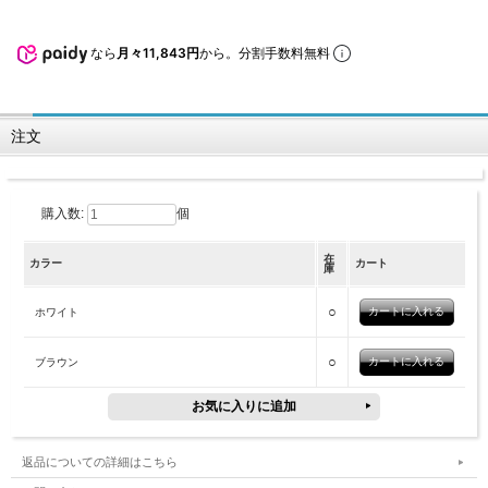
なら
月々11,843円
から。分割手数料無料
注文
購入数:
個
在
カラー
カート
庫
○
ホワイト
○
ブラウン
返品についての詳細はこちら