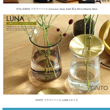
STILLEBEN フラワーベース Concave Vase Swirl 高さ28cm Atlantic Blue
KINTO フラワーベース LUNA Lサイズ