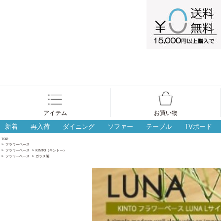
アイテム
お買い物
新着
再入荷
ダイニング
ソファー
テーブル
TVボード
TOP
>
フラワーベース
>
フラワーベース
>
KINTO（キントー）
>
フラワーベース
>
ガラス製