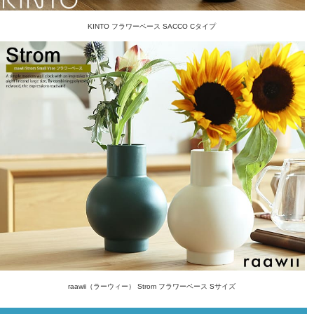
KINTO フラワーベース SACCO Cタイプ
raawii（ラーウィー） Strom フラワーベース Sサイズ