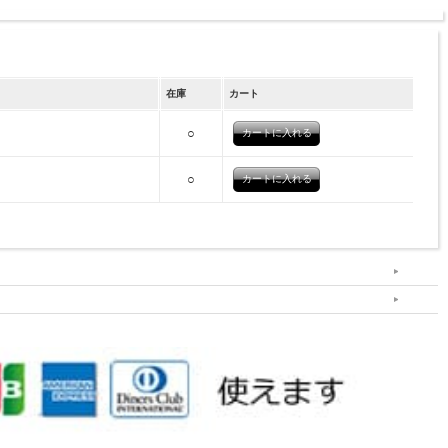
在庫
カート
○
○