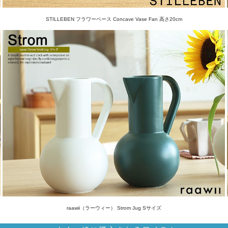
STILLEBEN フラワーベース Concave Vase Fan 高さ20cm
raawii（ラーウィー） Strom Jug Sサイズ