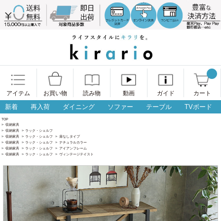
アイテム
お買い物
読み物
動画
ガイド
カート
新着
再入荷
ダイニング
ソファー
テーブル
TVボード
TOP
>
収納家具
>
収納家具
>
ラック・シェルフ
>
収納家具
>
ラック・シェルフ
>
扉なしタイプ
>
収納家具
>
ラック・シェルフ
>
ナチュラルカラー
>
収納家具
>
ラック・シェルフ
>
アイアンフレーム
>
収納家具
>
ラック・シェルフ
>
ヴィンテージテイスト