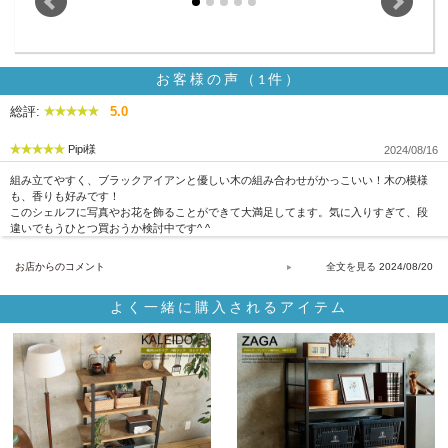
お客様の声（1件）
総評:
5.0
Pipi様
2024/08/16
組み立てやすく、ブラックアイアンと優しい木の組み合わせがかっこいい！木の模様
も、香りも好みです！
このシェルフに写真やお花を飾ることができて大満足してます。気に入りすぎて、段
違いでもうひとつ買おうか検討中です^ ^
お店からのコメント
2024/08/20
よく一緒に購入されるアイテム