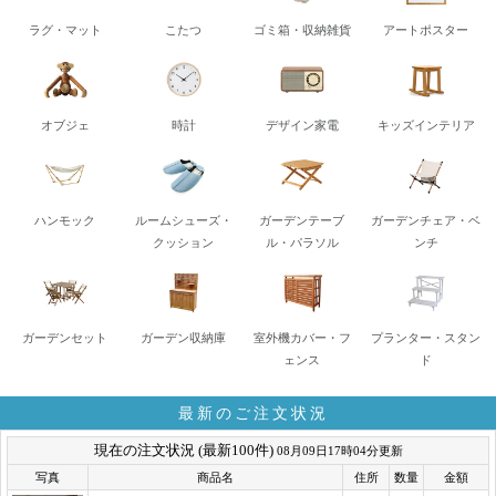
ラグ・マット
こたつ
ゴミ箱・収納雑貨
アートポスター
オブジェ
時計
デザイン家電
キッズインテリア
ハンモック
ルームシューズ・
ガーデンテーブ
ガーデンチェア・ベ
クッション
ル・パラソル
ンチ
ガーデンセット
ガーデン収納庫
室外機カバー・フ
プランター・スタン
ェンス
ド
最新のご注文状況