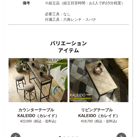
備考
※組立品（組立目安時間：お1人で約15分程度）
必要工具：なし
付属工具：六角レンチ・スパナ
カウンターテーブル
リビングテーブル
3
レイ
KALEIDO（カレイド）
KALEIDO（カレイド）
¥22‚000
(税込・送料込)
¥18‚700
(税込・送料込)