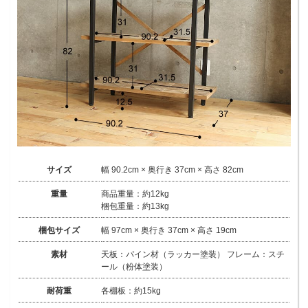
サイズ
幅 90.2cm × 奥行き 37cm × 高さ 82cm
重量
商品重量：約12kg
梱包重量：約13kg
梱包サイズ
幅 97cm × 奥行き 37cm × 高さ 19cm
素材
天板：パイン材（ラッカー塗装） フレーム：スチ
ール（粉体塗装）
耐荷重
各棚板：約15kg