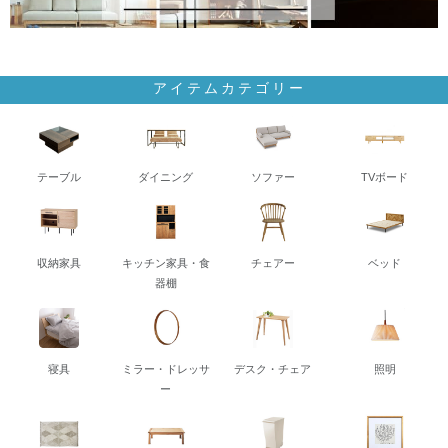
アイテムカテゴリー
テーブル
ダイニング
ソファー
TVボード
収納家具
キッチン家具・食
チェアー
ベッド
器棚
寝具
ミラー・ドレッサ
デスク・チェア
照明
ー