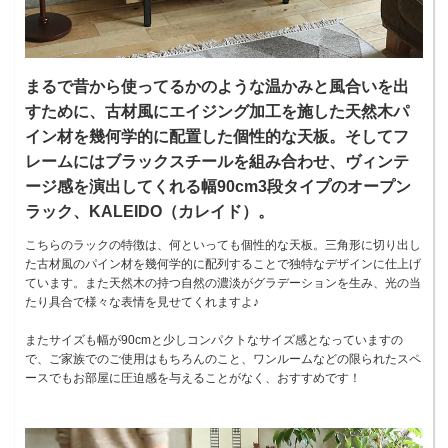
まるで昔から使ってるかのような温かみと風合いを出
すために、古材風にエイジング加工を施した天然木パ
イン材を幾何学的に配置した個性的な天板。そしてフ
レームにはブラックスチールを組み合わせ、ヴィンテ
ージ感を演出してくれる幅90cm3段タイプのオープン
ラック、KALEIDO（カレイド）。
こちらのラックの特徴は、何といっても個性的な天板。三角形に切り出し
た古材風のパイン材を幾何学的に配列することで独特なデザインに仕上げ
ています。また天然木の持つ自然の濃淡がグラデーションを生み、光の当
たり具合で様々な表情を見せてくれますよ♪
またサイズも幅が90cmと少しコンパクトなサイズ感となっていますの
で、ご家族でのご使用はもちろんのこと、ワンルームなどの限られたスペ
ースでもお部屋に圧迫感を与えることがなく、おすすめです！