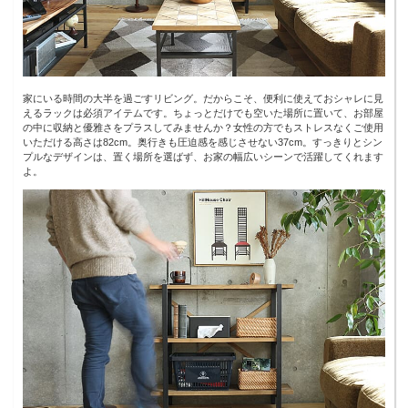
家にいる時間の大半を過ごすリビング。だからこそ、便利に使えておシャレに見
えるラックは必須アイテムです。ちょっとだけでも空いた場所に置いて、お部屋
の中に収納と優雅さをプラスしてみませんか？女性の方でもストレスなくご使用
いただける高さは82cm。奥行きも圧迫感を感じさせない37cm。すっきりとシン
プルなデザインは、置く場所を選ばず、お家の幅広いシーンで活躍してくれます
よ。