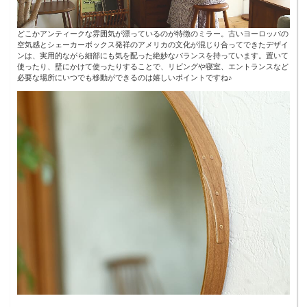
どこかアンティークな雰囲気が漂っているのが特徴のミラー。古いヨーロッパの
空気感とシェーカーボックス発祥のアメリカの文化が混じり合ってできたデザイ
ンは、実用的ながら細部にも気を配った絶妙なバランスを持っています。置いて
使ったり、壁にかけて使ったりすることで、リビングや寝室、エントランスなど
必要な場所にいつでも移動ができるのは嬉しいポイントですね♪