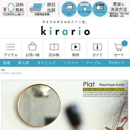
アイテム
お買い物
読み物
動画
ガイド
カート
新着
再入荷
ダイニング
ソファー
テーブル
TVボード
TOP
>
ミラー・ドレッサー