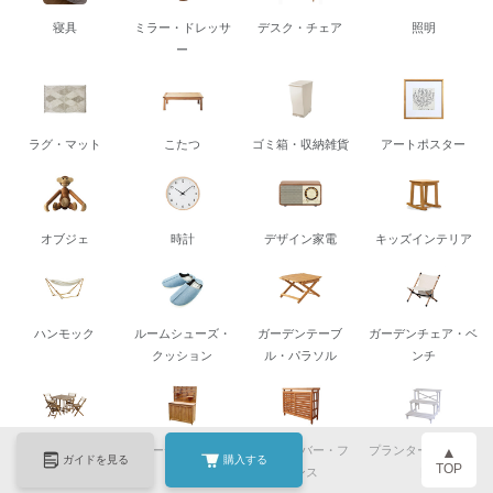
寝具
ミラー・ドレッサ
デスク・チェア
照明
ー
ラグ・マット
こたつ
ゴミ箱・収納雑貨
アートポスター
オブジェ
時計
デザイン家電
キッズインテリア
ハンモック
ルームシューズ・
ガーデンテーブ
ガーデンチェア・ベ
クッション
ル・パラソル
ンチ
▲
ガーデンセット
ガーデン収納庫
室外機カバー・フ
プランター・スタン
ガイドを見る
購入する
TOP
ェンス
ド