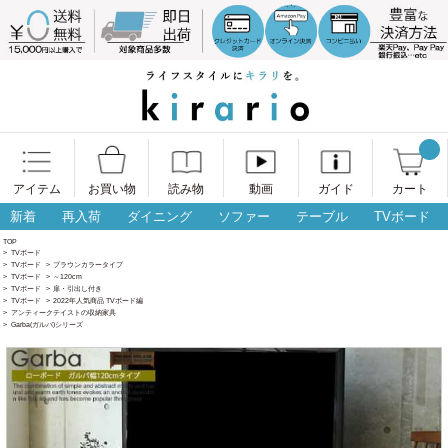
アイテム
お買い物
読み物
動画
ガイド
カート
新着
再入荷
ダイニング
ソファー
テーブル
TVボード
TOP
>
TVボード
>
TVボード
>
ブラウンカラータイプ
>
TVボード
>
～120cm
>
TVボード
>
扉・引出し付き
>
TVボード
>
2022年人気商品 TVボード編
>
アンティークテイストの収納家具
>
Garba(ガルバ)シリーズ