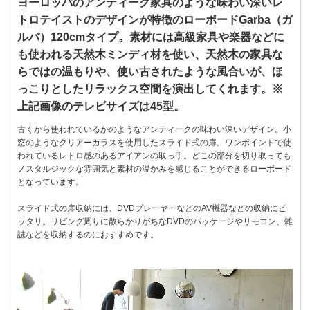
ヨーロッパのアンティーク家具のような味わい深いレ
トロテイストのデザインが特徴のローボードGarba（ガ
ルバ）120cmタイプ。素材には高級家具や楽器などに
も使われる天然木ミンディ材を使い、天然木の家具な
らではの温もりや、使い古されたような風合いが、ほ
っこりとしたリラックス空間を演出してくれます。※
上記画像のテレビサイズは45型。
古くから使われているかのようなアンティークの味わい深いデザイン。小
窓のようなクリアーガラスを使用したスライド式の扉。ワンポイントで使
われているレトロ感のあるアイアンの取っ手。どこの部分を切り取っても
ノスタルジックな雰囲気と素材の温かみを感じることができるローボード
となっています。
スライド式の扉収納には、DVDプレーヤーなどのAV機器などの収納にピ
ッタリ。リビング周りに散らかりがちなDVDのパッケージやリモコン、雑
誌などを収納するのにおすすめです。