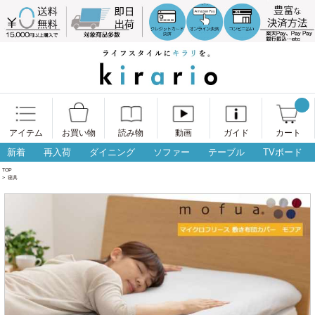
アイテム
お買い物
読み物
動画
ガイド
カート
新着
再入荷
ダイニング
ソファー
テーブル
TVボード
TOP
>
寝具