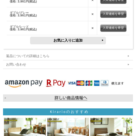
×
価格:
3,961円(税込)
ダブル/グレー
×
入荷連絡を希望
価格:
3,961円(税込)
ダブル/レッド
×
入荷連絡を希望
価格:
3,961円(税込)
返品についての詳細はこちら
お問い合わせ
Kirarioのおすすめ