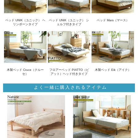
ベッド UNIK（ユニック） ヘ
ベッド UNIK（ユニック） シ
ベッド Mars（マース）
リンボーンタイプ
ェルフ付きタイプ
木製ベッド Cruce（クルー
フロアーベッド PIATTO（ピ
木製ベッド Eik（アイク）
セ）
アット）ヘッド付きタイプ
よく一緒に購入されるアイテム