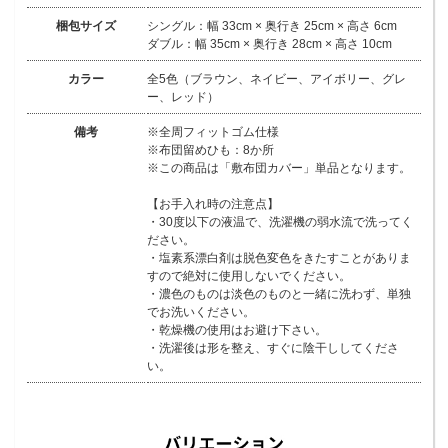
梱包サイズ
シングル：幅 33cm × 奥行き 25cm × 高さ 6cm
ダブル：幅 35cm × 奥行き 28cm × 高さ 10cm
カラー
全5色（ブラウン、ネイビー、アイボリー、グレ
ー、レッド）
備考
※全周フィットゴム仕様
※布団留めひも：8か所
※この商品は「敷布団カバー」単品となります。
【お手入れ時の注意点】
・30度以下の液温で、洗濯機の弱水流で洗ってく
ださい。
・塩素系漂白剤は脱色変色をきたすことがありま
すので絶対に使用しないでください。
・濃色のものは淡色のものと一緒に洗わず、単独
でお洗いください。
・乾燥機の使用はお避け下さい。
・洗濯後は形を整え、すぐに陰干ししてくださ
い。