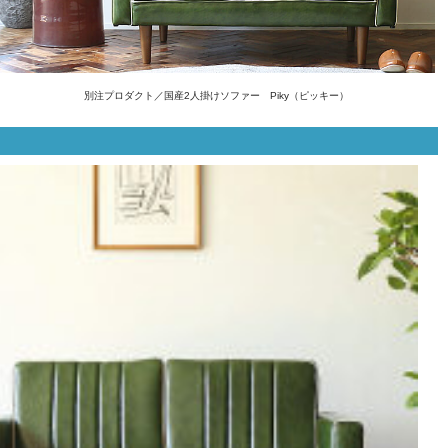
別注プロダクト／国産2人掛けソファー Piky（ピッキー）