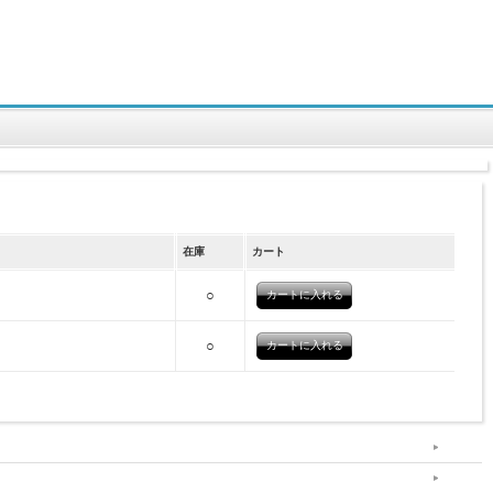
在庫
カート
○
○