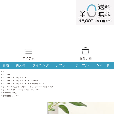
アイテム
お買い物
新着
再入荷
ダイニング
ソファー
テーブル
TVボード
TOP
>
ソファー
>
ソファー
>
2人掛けソファー
>
ソファー
>
2人掛けソファー
>
レザータイプ
>
ソファー
>
2人掛けソファー
>
肘掛け付きタイプ
>
ソファー
>
2人掛けソファー
>
ヴィンテージテイストタイプ
>
ソファー
>
ヴィンテージテイストのソファー
>
Kirarioオリジナル
>
肘掛け付きソファー