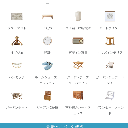
ー
ラグ・マット
こたつ
ゴミ箱・収納雑貨
アートポスター
オブジェ
時計
デザイン家電
キッズインテリア
ハンモック
ルームシューズ・
ガーデンテーブ
ガーデンチェア・ベ
クッション
ル・パラソル
ンチ
ガーデンセット
ガーデン収納庫
室外機カバー・フ
プランター・スタン
ェンス
ド
最新のご注文状況