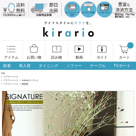
アイテム
お買い物
読み物
動画
ガイド
カート
新着
再入荷
ダイニング
ソファー
テーブル
TVボード
TOP
>
フラワーベース
>
フラワーベース
>
Kahler(ケーラー)
>
フラワーベース
>
陶器製