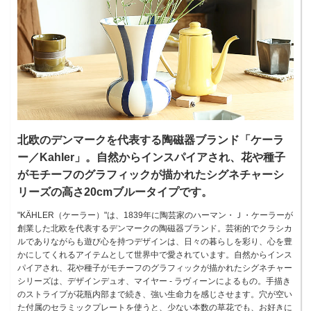
北欧のデンマークを代表する陶磁器ブランド「ケーラ
ー／Kahler」。自然からインスパイアされ、花や種子
がモチーフのグラフィックが描かれたシグネチャーシ
リーズの高さ20cmブルータイプです。
"KÄHLER（ケーラー）"は、1839年に陶芸家のハーマン・Ｊ・ケーラーが
創業した北欧を代表するデンマークの陶磁器ブランド。芸術的でクラシカ
ルでありながらも遊び心を持つデザインは、日々の暮らしを彩り、心を豊
かにしてくれるアイテムとして世界中で愛されています。自然からインス
パイアされ、花や種子がモチーフのグラフィックが描かれたシグネチャー
シリーズは、デザインデュオ、マイヤー - ラヴィーンによるもの。手描き
のストライプが花瓶内部まで続き、強い生命力を感じさせます。穴が空い
た付属のセラミックプレートを使うと、少ない本数の草花でも、お好きに