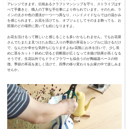
アレンジできます。伝統あるクラフトマンシップを守り、ストライプはす
べて手書きと、職人の丁寧な手仕事により作られています。そのため、ラ
インの太さや色の濃淡が一つ一つ異なり、ハンドメイドならではの温かみ
を感じられます。お花を活けても、オブジェとしてそのまま飾っても、お
部屋のどの場所に置いても絵になりますよ。
お花を活けるって難しいと感じることも多いかもしれません。でもお花屋
さんでたまたま見つけたお気に入りの季節の草花をシンプルに活けるだけ
で、なんだか幸せな気持ちになりますよね♪花瓶にお水を注いで、少し長
めに茎をカット！斜めに切ると切断面が広くなって水揚げ効果が高くなる
そうです。生花以外でもドライフラワーも似合うのが陶磁器ベースの特
徴。季節の草花を楽しく活けて、四季の移り変わりをお家の中で楽しみま
せんか。