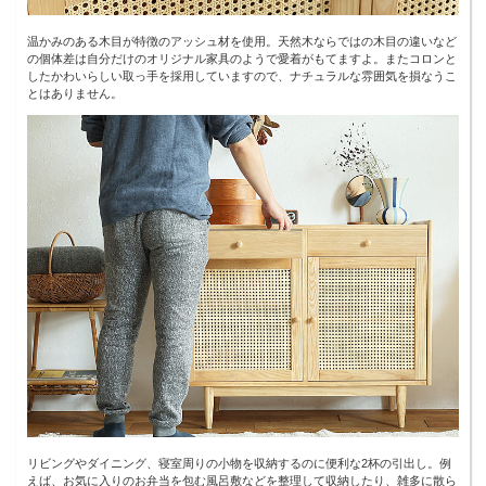
温かみのある木目が特徴のアッシュ材を使用。天然木ならではの木目の違いなど
の個体差は自分だけのオリジナル家具のようで愛着がもてますよ。またコロンと
したかわいらしい取っ手を採用していますので、ナチュラルな雰囲気を損なうこ
とはありません。
リビングやダイニング、寝室周りの小物を収納するのに便利な2杯の引出し。例
えば、お気に入りのお弁当を包む風呂敷などを整理して収納したり、雑多に散ら