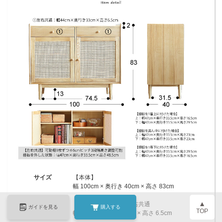
サイズ
【本体】
幅 100cm × 奥行き 40cm × 高さ 83cm
▲
【引き出し内寸】※左右共通
ガイドを見る
購入する
TOP
幅 44cm × 奥行き 33cm × 高さ 6.5cm