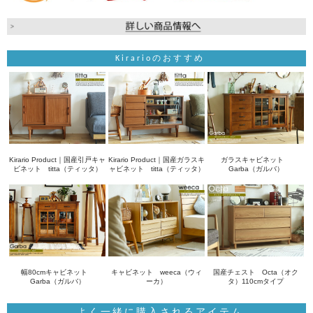
Kirarioのおすすめ
Kirario Product｜国産引戸キャ
Kirario Product｜国産ガラスキ
ガラスキャビネット
ビネット titta（ティッタ）
ャビネット titta（ティッタ）
Garba（ガルバ）
幅80cmキャビネット
キャビネット weeca（ウィ
国産チェスト Octa（オク
Garba（ガルバ）
ーカ）
タ）110cmタイプ
よく一緒に購入されるアイテム