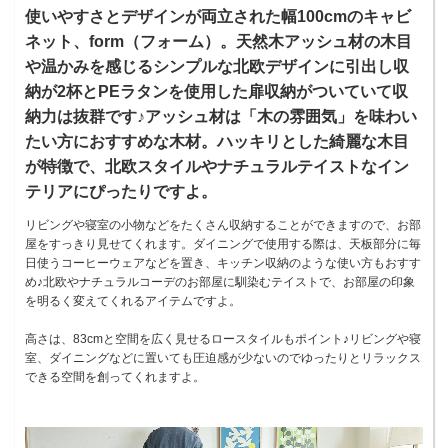
使いやすさとデザインが両立された幅100cmのキャビ
ネット、form（フォーム）。天然木アッシュ材の木目
や温かみを感じるシンプルな北欧デザインに引出し収
納が2杯とPEラタンを使用した扉収納がついていて収
納力は抜群です♪アッシュ材は「木の雰囲気」を味わい
たい方におすすめな木材。ハッキリとした綺麗な木目
が特徴で、北欧スタイルやナチュラルテイストなイン
テリアにぴったりですよ。
リビングや寝室の小物などをたくさん収納することができますので、お部
屋をすっきり見せてくれます。ダイニングで使用する際は、天板部分に毎
日使うコーヒーウェアなどを置き、キッチン収納のような使い方もおすす
め♪北欧やナチュラルコーデのお部屋に馴染むテイストで、お部屋の印象
を明るく変えてくれるアイテムですよ。
高さは、83cmと空間を広く見せるロースタイルもポイント♪リビングや寝
室、ダイニングなどに置いても圧迫感が少ないのでゆったりとリラックス
できる空間を創ってくれますよ。