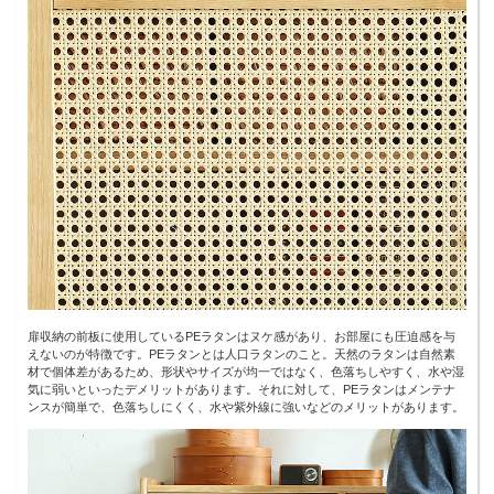
扉収納の前板に使用しているPEラタンはヌケ感があり、お部屋にも圧迫感を与
えないのが特徴です。PEラタンとは人口ラタンのこと。天然のラタンは自然素
材で個体差があるため、形状やサイズが均一ではなく、色落ちしやすく、水や湿
気に弱いといったデメリットがあります。それに対して、PEラタンはメンテナ
ンスが簡単で、色落ちしにくく、水や紫外線に強いなどのメリットがあります。