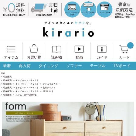
アイテム
お買い物
読み物
動画
ガイド
カート
新着
再入荷
ダイニング
ソファー
テーブル
TVボード
TOP
>
収納家具
>
収納家具
>
キャビネット・チェスト
>
収納家具
>
キャビネット・チェスト
>
ナチュラルカラー
>
収納家具
>
キャビネット・チェスト
>
北欧テイスト
>
収納家具
>
キャビネット・チェスト
>
引出し付き
>
収納家具
>
見せる＋隠す収納特集