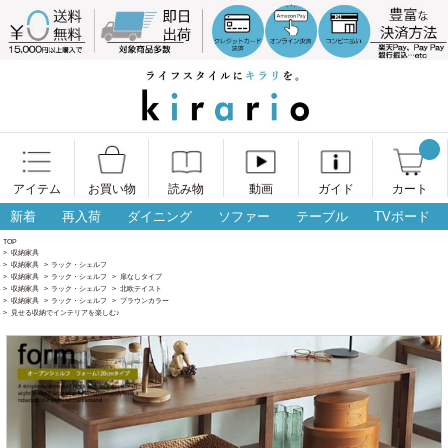
アイテム
お買い物
読み物
動画
ガイド
カート
新着
再入荷
ダイニング
ソファー
テーブル
TVボード
TOP
>
収納家具
>
収納家具
>
ラック・シェルフ
>
収納家具
>
ラック・シェルフ
>
扉なしタイプ
>
収納家具
>
ラック・シェルフ
>
北欧テイスト
>
収納家具
>
ラック・シェルフ
>
ブラウンカラー
>
見せる収納でインテリアを楽しむ♪