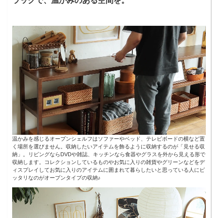
ラックで、温かみのある空間を。
温かみを感じるオープンシェルフはソファーやベッド、テレビボードの横など置
く場所を選びません。収納したいアイテムを飾るように収納するのが「見せる収
納」。リビングならDVDや雑誌、キッチンなら食器やグラスを外から見える形で
収納します。コレクションしているものやお気に入りの雑貨やグリーンなどをデ
ィスプレイしてお気に入りのアイテムに囲まれて暮らしたいと思っている人にピ
ッタリなのがオープンタイプの収納♪