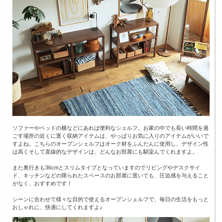
ソファーやベッドの横などにあれば便利なシェルフ。お家の中でも長い時間を過
ごす場所の近くに置く収納アイテムは、やっぱりお気に入りのアイテムがいいで
すよね。こちらのオープンシェルフはオーク材をふんだんに使用し、デザイン性
は高くそして直線的なデザインは、どんなお部屋にも馴染んでくれますよ。
また奥行きも36cmとスリムタイプとなっていますのでリビングやデスクサイ
ド、キッチンなどの限られたスペースのお部屋に置いても、圧迫感を与えること
がなく、おすすめです！
シーンに合わせて様々な目的で使えるオープンシェルフで、毎日の生活をもっと
おしゃれに、快適にしてくれますよ♪