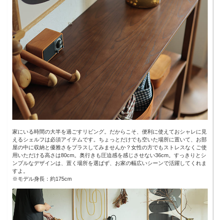
家にいる時間の大半を過ごすリビング。だからこそ、便利に使えておシャレに見
えるシェルフは必須アイテムです。ちょっとだけでも空いた場所に置いて、お部
屋の中に収納と優雅さをプラスしてみませんか？女性の方でもストレスなくご使
用いただける高さは80cm。奥行きも圧迫感を感じさせない36cm。すっきりとシ
ンプルなデザインは、置く場所を選ばず、お家の幅広いシーンで活躍してくれま
すよ。
※モデル身長：約175cm