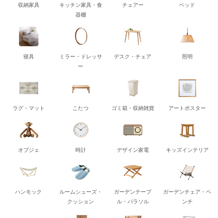
収納家具
キッチン家具・食
チェアー
ベッド
器棚
寝具
ミラー・ドレッサ
デスク・チェア
照明
ー
ラグ・マット
こたつ
ゴミ箱・収納雑貨
アートポスター
オブジェ
時計
デザイン家電
キッズインテリア
ハンモック
ルームシューズ・
ガーデンテーブ
ガーデンチェア・ベ
クッション
ル・パラソル
ンチ