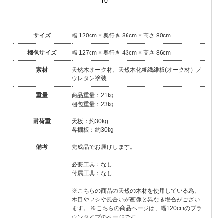
サイズ
幅 120cm × 奥行き 36cm × 高さ 80cm
梱包サイズ
幅 127cm × 奥行き 43cm × 高さ 86cm
素材
天然木オーク材、天然木化粧繊維板(オーク材）／
ウレタン塗装
重量
商品重量：21kg
梱包重量：23kg
耐荷重
天板：約30kg
各棚板：約30kg
備考
完成品でお届けします。
必要工具：なし
付属工具：なし
※こちらの商品の天然の木材を使用している為、
木目やフシや風合いが画像と異なる場合がござい
ます。 ※こちらの商品ページは、幅120cmのブラ
ウンタイプのページです。