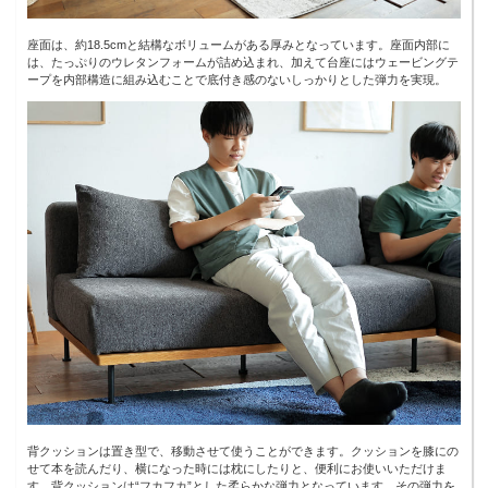
座面は、約18.5cmと結構なボリュームがある厚みとなっています。座面内部に
は、たっぷりのウレタンフォームが詰め込まれ、加えて台座にはウェービングテ
ープを内部構造に組み込むことで底付き感のないしっかりとした弾力を実現。
背クッションは置き型で、移動させて使うことができます。クッションを膝にの
せて本を読んだり、横になった時には枕にしたりと、便利にお使いいただけま
す。背クッションは“フカフカ”とした柔らかな弾力となっています。その弾力を