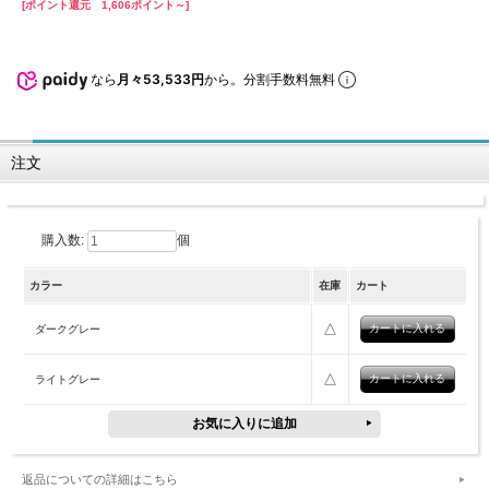
[ポイント還元 1,606ポイント～]
なら
月々53,533円
から。分割手数料無料
注文
購入数:
個
カラー
在庫
カート
△
ダークグレー
△
ライトグレー
返品についての詳細はこちら