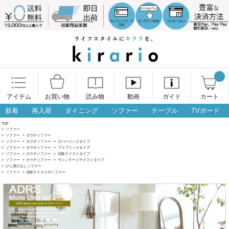
アイテム
お買い物
読み物
動画
ガイド
カート
新着
再入荷
ダイニング
ソファー
テーブル
TVボード
TOP
>
ソファー
>
ソファー
>
カウチソファー
>
ソファー
>
カウチソファー
>
カバーリングタイプ
>
ソファー
>
カウチソファー
>
ファブリックタイプ
>
ソファー
>
カウチソファー
>
北欧テイストタイプ
>
ソファー
>
カウチソファー
>
ヴィンテージテイストタイプ
>
ひじ掛けなしソファー
>
ソファー
>
北欧テイストのソファー